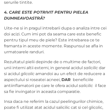
serurile tintite.
4. CARE ESTE POTRIVIT PENTRU PIELEA
DUMNEAVOASTRĂ?
Uite-ne si in pragul intrebarii dupa o analiza intre cei
doi acizi. Cum imi pot da seama care este benefic
pentru tipul meu de piele? Este intrebarea ce te
framanta in aceste momente. Raspunsul se afla in
urmatoarele randuri.
Rezultatul pielii depinde de o multime de factori,
unii interni altii externi, in general acidul
salicilic
dar
si acidul
glicolic
amandoi au un efect de reducere a
aspectului si roseatei acneei,
DAR
beneficiile
antiinflamatorii pe care le ofera acidul
salicilic
il face
sa fie invingator in aceasta comparatie.
Insa daca ne referim la cazul peelingurilor chimice,
poate fi utilizat atat acidul salicilic cat si cel glicolic,