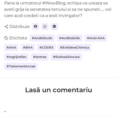
Pana la urmatorul #WowBlog, echipa va ureaza sa
aveti grija la sanatatea tenului si sa ne spuneti….. voi
care acid credeti ca a iesit invingator?
Distribuie
share
Etichete
local_offer
#AcidGlicolic
#AcidSalicilic
#Acizi AHA
#AHA
#BHA
#COSRX
#ExfoliereChimica
#IngrijireTen
#isntree
#RutinaSkincare
#TratamentAcnee
Lasă un comentariu
*