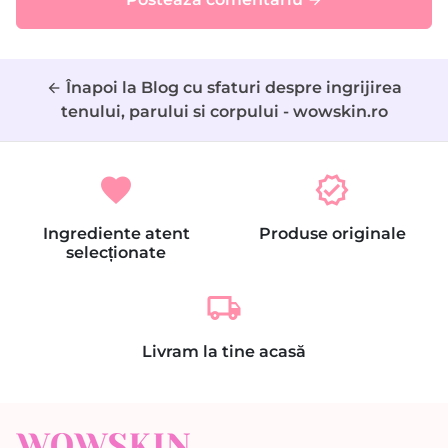
Înapoi la Blog cu sfaturi despre ingrijirea
arrow_back
tenului, parului si corpului - wowskin.ro
favorite
verified
Ingrediente atent
Produse originale
selecționate
local_shipping
Livram la tine acasă