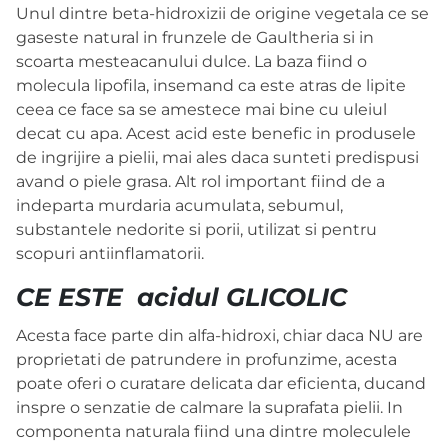
Unul dintre beta-hidroxizii de origine vegetala ce se
gaseste natural in frunzele de Gaultheria si in
scoarta mesteacanului dulce. La baza fiind o
molecula lipofila, insemand ca este atras de lipite
ceea ce face sa se amestece mai bine cu uleiul
decat cu apa. Acest acid este benefic in produsele
de ingrijire a pielii, mai ales daca sunteti predispusi
avand o piele grasa. Alt rol important fiind de a
indeparta murdaria acumulata, sebumul,
substantele nedorite si porii, utilizat si pentru
scopuri antiinflamatorii.
CE ESTE
acidul GLICOLIC
Acesta face parte din alfa-hidroxi, chiar daca NU are
proprietati de patrundere in profunzime, acesta
poate oferi o curatare delicata dar eficienta, ducand
inspre o senzatie de calmare la suprafata pielii. In
componenta naturala fiind una dintre moleculele