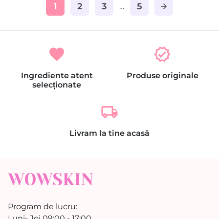
1
2
3
5
…
arrow_forward
favorite
verified
Ingrediente atent
Produse originale
selecționate
local_shipping
Livram la tine acasă
Program de lucru:
Luni- Joi 09:00 - 17:00