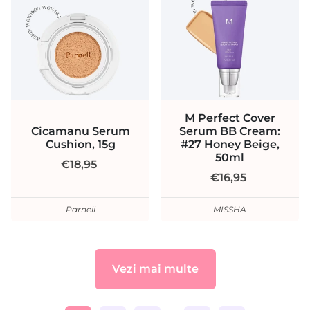
M Perfect Cover
Cicamanu Serum
Serum BB Cream:
Cushion, 15g
#27 Honey Beige,
50ml
€18,95
€16,95
Parnell
MISSHA
Vezi mai multe