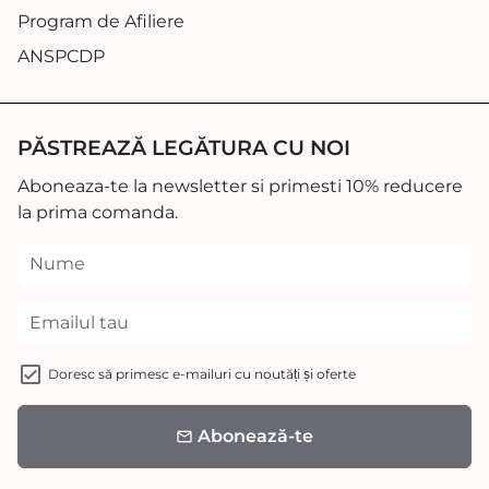
Program de Afiliere
ANSPCDP
PĂSTREAZĂ LEGĂTURA CU NOI
Aboneaza-te la newsletter si primesti 10% reducere
la prima comanda.
Doresc să primesc e-mailuri cu noutăți și oferte
Abonează-te
email