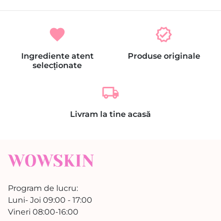
favorite
verified
Ingrediente atent
Produse originale
selecționate
local_shipping
Livram la tine acasă
Program de lucru:
Luni- Joi 09:00 - 17:00
Vineri 08:00-16:00