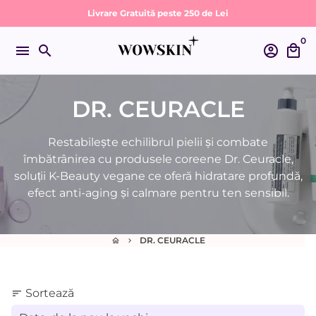
Sari
Livrare Gratuită peste 250 de Lei
la
0
conținut
menu
search
account_circle
local_mall
DR. CEURACLE
Restabilește echilibrul pielii și combate
îmbătrânirea cu produsele coreene Dr. Ceuracle,
soluții K-Beauty vegane ce oferă hidratare profundă,
efect anti-aging și calmare pentru ten sensibil.
DR. CEURACLE
home
keyboard_arrow_right
Sortează
sort