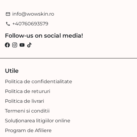
info@wowskin.ro
email
+40760693579
phone
Follow-us on social media!
Utile
Politica de confidentialitate
Politica de retururi
Politica de livrari
Termeni si conditii
Soluționarea litigiilor online
Program de Afiliere