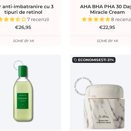
r anti-imbatranire cu 3
AHA BHA PHA 30 Da
tipuri de retinol
Miracle Cream
7 recenzii
8 recenz
€26,95
€22,95
SOME BY MI
SOME BY MI
ECONOMISEȘTI
21%
local_offer