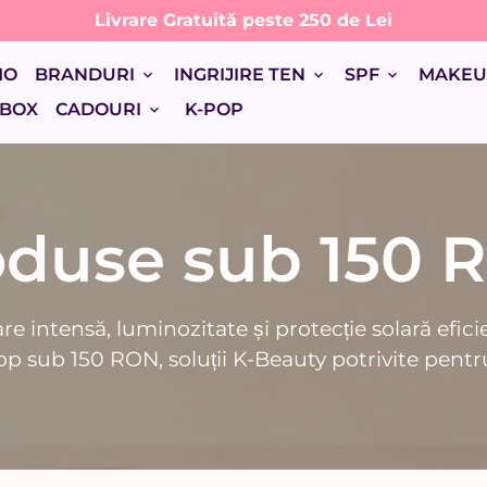
Livrare Gratuită peste 250 de Lei
MO
BRANDURI
INGRIJIRE TEN
SPF
MAKE
keyboard_arrow_down
keyboard_arrow_down
keyboard_arrow_down
 BOX
CADOURI
K-POP
keyboard_arrow_down
oduse sub 150 
re intensă, luminozitate și protecție solară efi
p sub 150 RON, soluții K-Beauty potrivite pentru