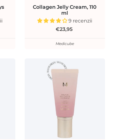
ys
Collagen Jelly Cream, 110
ml
ii
9 recenzii
€23,95
Medicube