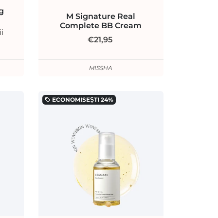
g
M Signature Real
Complete BB Cream
i
€21,95
MISSHA
ECONOMISEȘTI
24%
local_offer