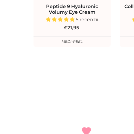
Peptide 9 Hyaluronic
Col
Volumy Eye Cream
5 recenzii
€21,95
MEDI-PEEL
favorite