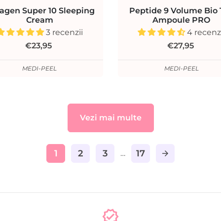
lagen Super 10 Sleeping
Peptide 9 Volume Bio 
Cream
Ampoule PRO
3 recenzii
4 recenz
€23,95
€27,95
MEDI-PEEL
MEDI-PEEL
Vezi mai multe
1
2
3
17
…
arrow_forward
verified