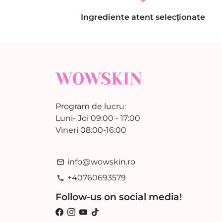
Ingrediente atent selecționate
Program de lucru:
Luni- Joi 09:00 - 17:00
Vineri 08:00-16:00
info@wowskin.ro
email
+40760693579
phone
Follow-us on social media!