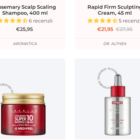
semary Scalp Scaling
Rapid Firm Sculptin
Shampoo, 400 ml
Cream, 45 ml
6 recenzii
5 recenzi
€25,95
€21,95
€27,95
AROMATICA
DR. ALTHEA