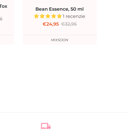
Tox
Bean Essence, 50 ml
1 recenzie
ii
€24,95
€32,95
MIXSOON
local_shipping