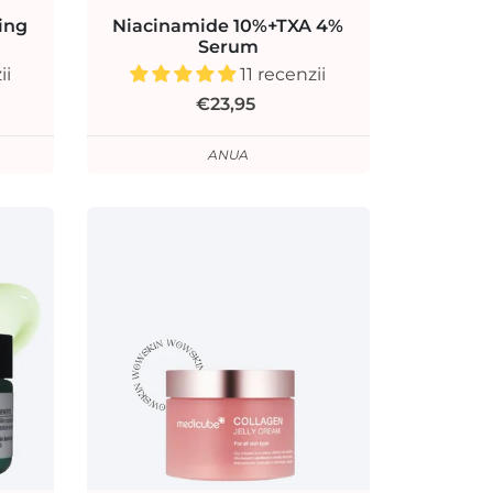
ing
Niacinamide 10%+TXA 4%
Serum
ii
11 recenzii
€23,95
ANUA