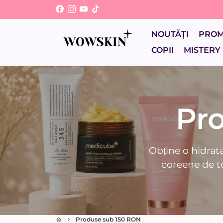
Sari
la
conținut
NOUTĂȚI
PRO
COPII
MISTERY
Pr
Obține o hidrata
coreene de to
Produse sub 150 RON
home
keyboard_arrow_right