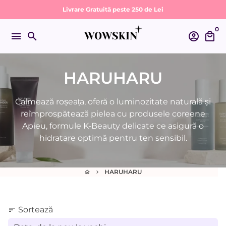
Sari
Livrare Gratuită peste 250 de Lei
la
0
conținut
menu
search
account_circle
local_mall
HARUHARU
Calmează roșeața, oferă o luminozitate naturală și
reîmprospătează pielea cu produsele coreene
Apieu, formule K-Beauty delicate ce asigură o
hidratare optimă pentru ten sensibil.
HARUHARU
home
keyboard_arrow_right
Sortează
sort