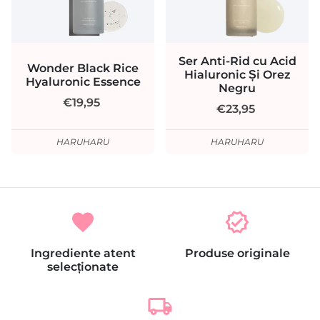
Ser Anti-Rid cu Acid
Wonder Black Rice
Hialuronic Și Orez
Hyaluronic Essence
Negru
€19,95
€23,95
HARUHARU
HARUHARU
favorite
verified
Ingrediente atent
Produse originale
selecționate
local_shipping