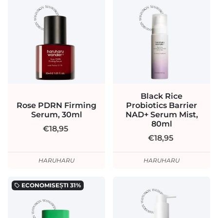
Black Rice
Rose PDRN Firming
Probiotics Barrier
Serum, 30ml
NAD+ Serum Mist,
80ml
€18,95
€18,95
HARUHARU
HARUHARU
ECONOMISEȘTI
31%
local_offer