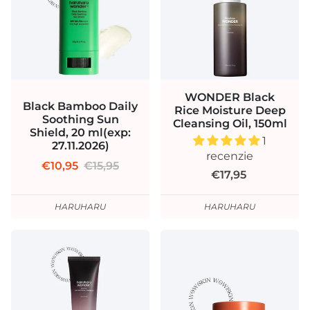
WONDER Black
Black Bamboo Daily
Rice Moisture Deep
Soothing Sun
Cleansing Oil, 150ml
Shield, 20 ml(exp:
1
27.11.2026)
recenzie
€10,95
€15,95
€17,95
HARUHARU
HARUHARU