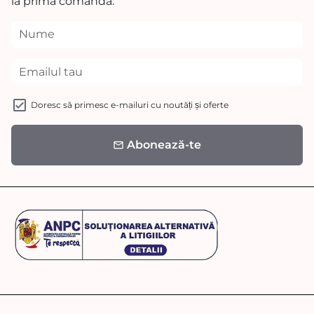
la prima comanda.
Doresc să primesc e-mailuri cu noutăți și oferte
Abonează-te
email