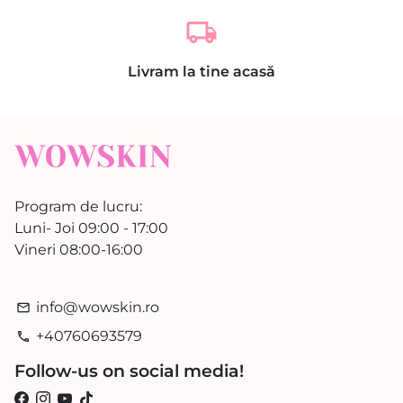
local_shipping
Livram la tine acasă
Program de lucru:
Luni- Joi 09:00 - 17:00
Vineri 08:00-16:00
info@wowskin.ro
email
+40760693579
phone
Follow-us on social media!