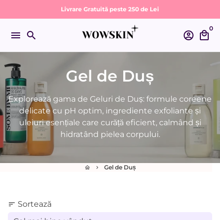
Sari
Livrare Gratuită peste 250 de Lei
la
0
conținut
menu
search
account_circle
local_mall
Gel de Duș
Explorează gama de Geluri de Duș: formule coreene
delicate cu pH optim, ingrediente exfoliante și
uleiuri esențiale care curăță eficient, calmând și
hidratând pielea corpului.
Gel de Duș
home
keyboard_arrow_right
Sortează
sort