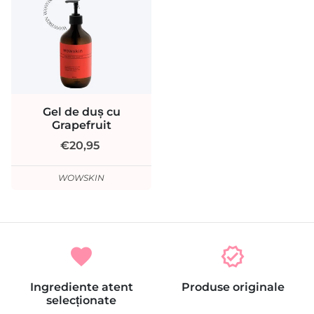
Gel de duș cu
Grapefruit
€20,95
WOWSKIN
favorite
verified
Ingrediente atent
Produse originale
selecționate