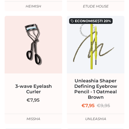
HEIMISH
ETUDE HOUSE
ECONOMISEȘTI
20%
local_offer
Unleashia Shaper
3-wave Eyelash
Defining Eyebrow
Curler
Pencil - 1 Oatmeal
Brown
€7,95
€7,95
€9,95
MISSHA
UNLEASHIA