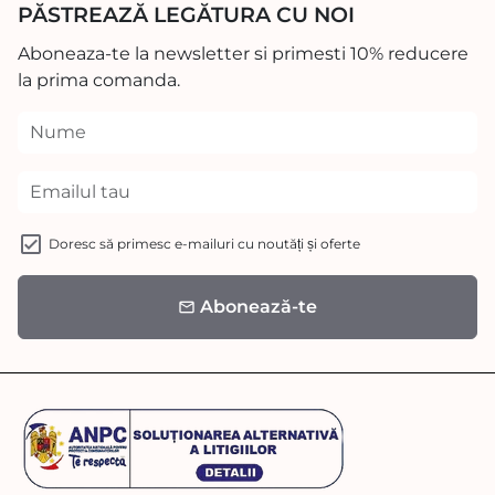
PĂSTREAZĂ LEGĂTURA CU NOI
Aboneaza-te la newsletter si primesti 10% reducere
la prima comanda.
Doresc să primesc e-mailuri cu noutăți și oferte
Abonează-te
email