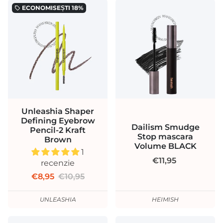
ECONOMISEȘTI
18%
local_offer
Unleashia Shaper
Defining Eyebrow
Dailism Smudge
Pencil-2 Kraft
Stop mascara
Brown
Volume BLACK
1
€11,95
recenzie
€8,95
€10,95
UNLEASHIA
HEIMISH