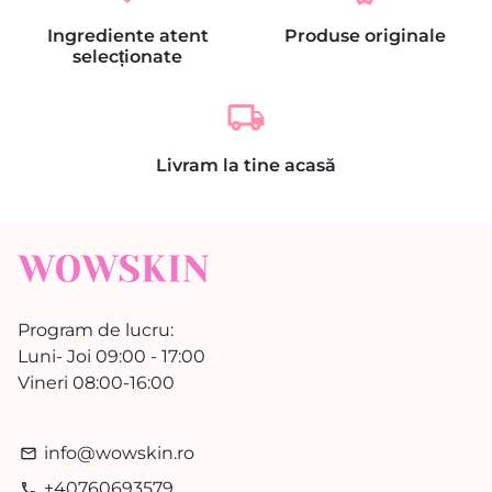
Ingrediente atent
Produse originale
selecționate
local_shipping
Livram la tine acasă
Program de lucru:
Luni- Joi 09:00 - 17:00
Vineri 08:00-16:00
info@wowskin.ro
email
+40760693579
phone