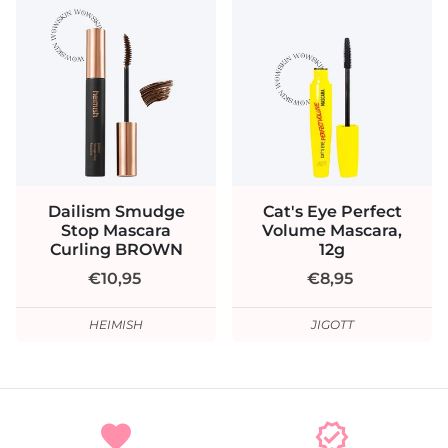
Dailism Smudge
Cat's Eye Perfect
Stop Mascara
Volume Mascara,
Curling BROWN
12g
€10,95
€8,95
HEIMISH
JIGOTT
favorite
verified