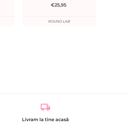
€25,95
ROUND LAB
local_shipping
Livram la tine acasă