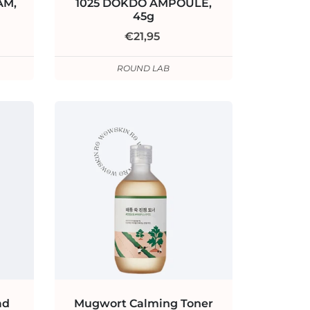
AM,
1025 DOKDO AMPOULE,
45g
€21,95
ROUND LAB
ad
Mugwort Calming Toner