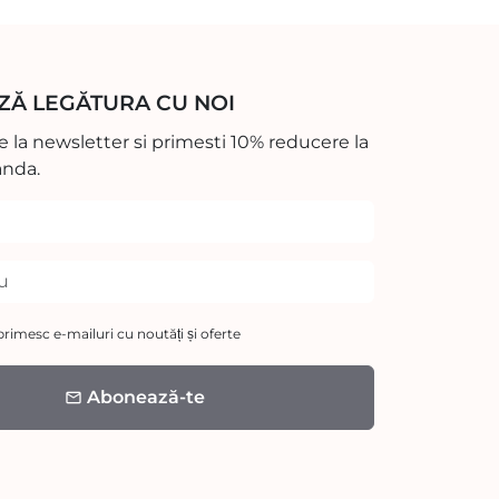
ZĂ LEGĂTURA CU NOI
 la newsletter si primesti 10% reducere la
nda.
rimesc e-mailuri cu noutăți și oferte
Abonează-te
email