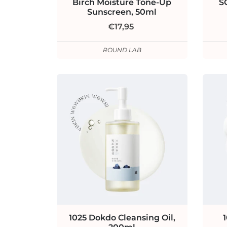
Birch Moisture Tone-Up
S
Sunscreen, 50ml
€17,95
ROUND LAB
1025 Dokdo Cleansing Oil,