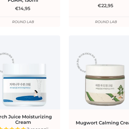
FOAM, 150ml
€22,95
€14,95
ROUND LAB
ROUND LAB
rch Juice Moisturizing
Cream
Mugwort Calming Cr