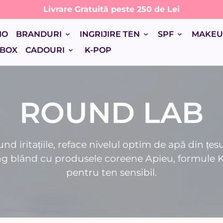
Livrare Gratuită peste 250 de Lei
MO
BRANDURI
INGRIJIRE TEN
SPF
MAKE
keyboard_arrow_down
keyboard_arrow_down
keyboard_arrow_down
 BOX
CADOURI
K-POP
keyboard_arrow_down
ROUND LAB
d iritațiile, reface nivelul optim de apă din țesu
ing blând cu produsele coreene Apieu, formule K
pentru ten sensibil.