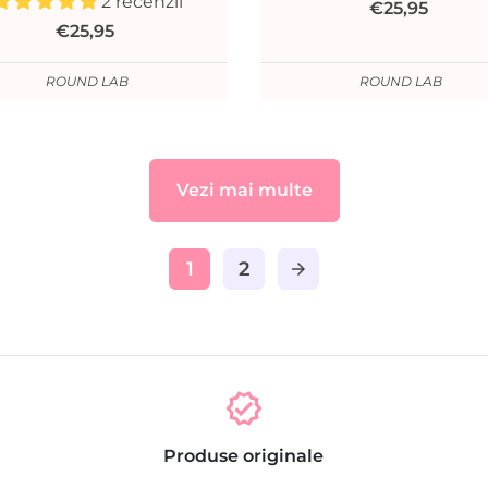
2 recenzii
€25,95
€25,95
ROUND LAB
ROUND LAB
Vezi mai multe
1
2
arrow_forward
verified
Produse originale