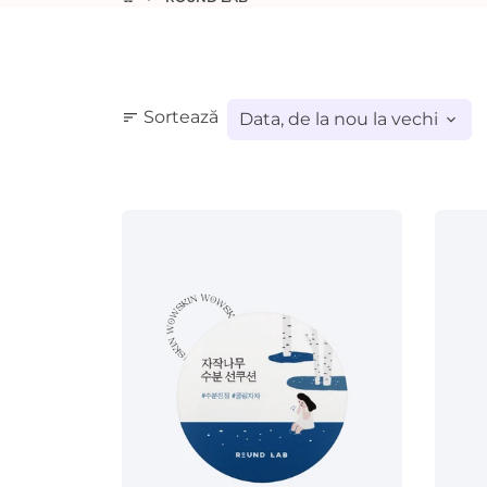
Sortează
sort