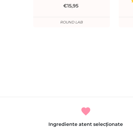
€15,95
ROUND LAB
favorite
Ingrediente atent selecționate