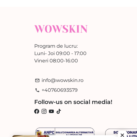
Program de lucru:
Luni- Joi 09:00 - 17:00
Vineri 08:00-16:00
info@wowskin.ro
email
+40760693579
phone
Follow-us on social media!