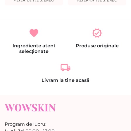
ALTERNATIVE STEREO
ALTERNATIVE STEREO
favorite
verified
Ingrediente atent
Produse originale
selecționate
local_shipping
Livram la tine acasă
Program de lucru: