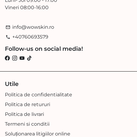
Luni- Joi 09:00 - 17:00
Vineri 08:00-16:00
info@wowskin.ro
email
+40760693579
phone
Follow-us on social media!
Utile
Politica de confidentialitate
Politica de retururi
Politica de livrari
Termeni si conditii
Soluționarea litigiilor online