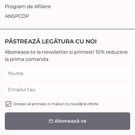
Program de Afiliere
ANSPCDP
PĂSTREAZĂ LEGĂTURA CU NOI
Aboneaza-te la newsletter si primesti 10% reducere
la prima comanda.
Doresc să primesc e-mailuri cu noutăți și oferte
Abonează-te
email