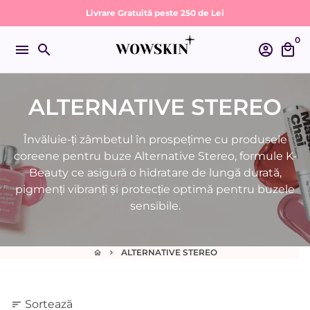
Sari
Livrare Gratuită peste 250 de Lei
la
0
conținut
menu
search
account_circle
local_mall
ALTERNATIVE STEREO
Învăluie-ți zâmbetul în prospețime cu produsele
coreene pentru buze Alternative Stereo, formule K-
Beauty ce asigură o hidratare de lungă durată,
pigmenți vibranți și protecție optimă pentru buzele
sensibile.
ALTERNATIVE STEREO
home
keyboard_arrow_right
Sortează
sort