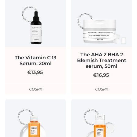
The AHA 2 BHA 2
The Vitamin C 13
Blemish Treatment
Serum, 20ml
serum, 50ml
€13,95
€16,95
COSRX
COSRX