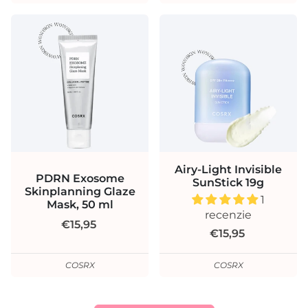
Airy-Light Invisible
PDRN Exosome
SunStick 19g
Skinplanning Glaze
1
Mask, 50 ml
recenzie
€15,95
€15,95
COSRX
COSRX