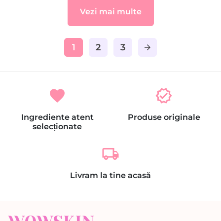
Vezi mai multe
1
2
3
arrow_forward
favorite
verified
Ingrediente atent
Produse originale
selecționate
local_shipping
Livram la tine acasă