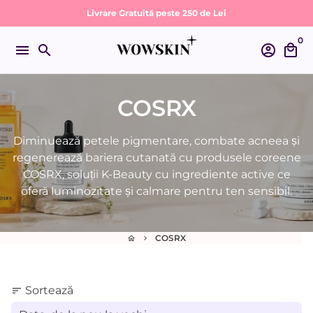
Sari
Livrare Gratuită peste 250 de Lei
la
0
conținut
menu
search
account_circle
local_mall
COSRX
Diminuează petele pigmentare, combate acneea și
regenerează bariera cutanată cu produsele coreene
COSRX, soluții K-Beauty cu ingrediente active ce
oferă luminozitate și calmare pentru ten sensibil.
COSRX
home
keyboard_arrow_right
Sortează
sort