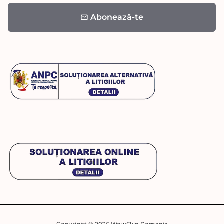
Abonează-te
email