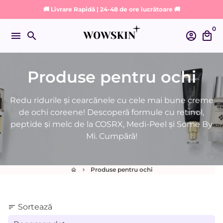
Sari
🚚 Livrare Rapidă | 24-48 de ore lucrătoare 🚚
la
0
conținut
menu
search
account_circle
local_mall
Produse pentru ochi
Redu ridurile și cearcănele cu cele mai bune creme
de ochi coreene! Descoperă formule cu retinol,
peptide și melc de la COSRX, Medi-Peel și Some By
Mi. Cumpără!
Produse pentru ochi
home
keyboard_arrow_right
Sortează
sort