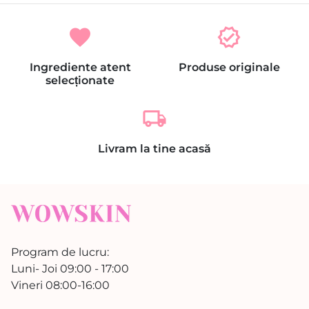
favorite
verified
Ingrediente atent
Produse originale
selecționate
local_shipping
Livram la tine acasă
Program de lucru:
Luni- Joi 09:00 - 17:00
Vineri 08:00-16:00