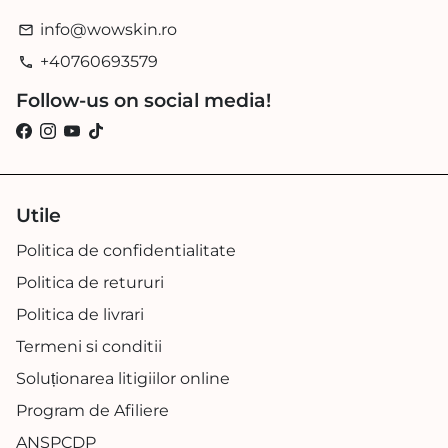
info@wowskin.ro
email
+40760693579
phone
Follow-us on social media!
Utile
Politica de confidentialitate
Politica de retururi
Politica de livrari
Termeni si conditii
Soluționarea litigiilor online
Program de Afiliere
ANSPCDP