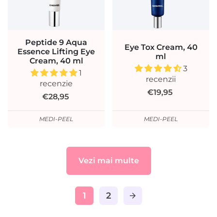
Peptide 9 Aqua
Eye Tox Cream, 40
Essence Lifting Eye
ml
Cream, 40 ml
3
1
recenzii
recenzie
€19,95
€28,95
MEDI-PEEL
MEDI-PEEL
Vezi mai multe
1
2
arrow_forward