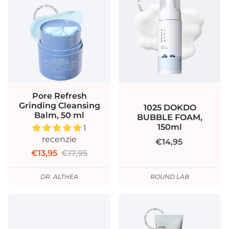
Pore Refresh
Grinding Cleansing
1025 DOKDO
Balm, 50 ml
BUBBLE FOAM,
150ml
1
recenzie
€14,95
€13,95
€17,95
DR. ALTHEA
ROUND LAB