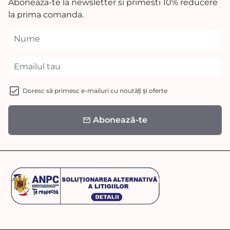
Aboneaza-te la newsletter si primesti 10% reducere
la prima comanda.
Doresc să primesc e-mailuri cu noutăți și oferte
Abonează-te
email