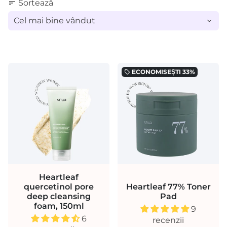
Sortează
sort
ECONOMISEȘTI
33%
local_offer
Heartleaf
quercetinol pore
Heartleaf 77% Toner
deep cleansing
Pad
foam, 150ml
9
6
recenzii