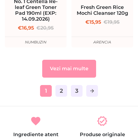
No. 1 Centella Re-
leaf Green Toner
Fresh Green Rice
Pad 190ml (EXP:
Mochi Cleanser 120g
14.09.2026)
€15,95
€19,95
€16,95
€20,95
NUMBUZIN
ARENCIA
Vezi mai multe
1
2
3
arrow_forward
favorite
verified
Ingrediente atent
Produse originale