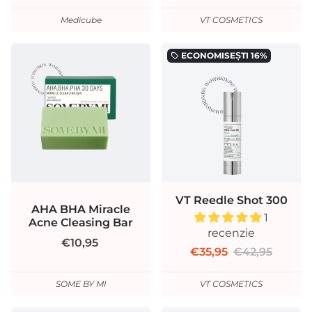
Medicube
VT COSMETICS
ECONOMISEȘTI
16%
local_offer
VT Reedle Shot 300
AHA BHA Miracle
1
Acne Cleasing Bar
recenzie
€10,95
€35,95
€42,95
SOME BY MI
VT COSMETICS