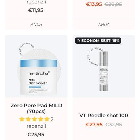
recenzii
€13,95
€20,95
€11,95
ANUA
ANUA
ECONOMISEȘTI
15%
local_offer
Zero Pore Pad MILD
(70pcs)
VT Reedle shot 100
2
€27,95
€32,95
recenzii
€23,95