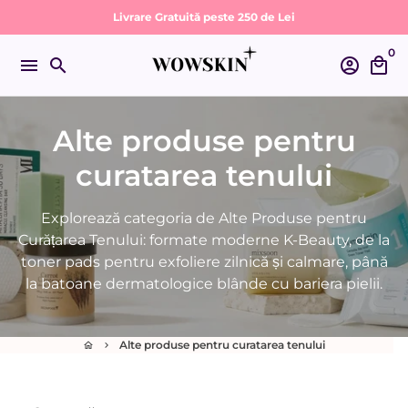
Sari
Livrare Gratuită peste 250 de Lei
la
0
conținut
menu
search
account_circle
local_mall
Alte produse pentru
curatarea tenului
Explorează categoria de Alte Produse pentru
Curățarea Tenului: formate moderne K-Beauty, de la
toner pads pentru exfoliere zilnică și calmare, până
la batoane dermatologice blânde cu bariera pielii.
Alte produse pentru curatarea tenului
home
keyboard_arrow_right