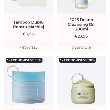
1025 Dokdo
Tampon Dublu
Cleansing Oil,
Pentru Machiaj
200ml
€3,95
€23,95
MEDI-PEEL
ROUND LAB
ECONOMISEȘTI
19%
ECONOMISEȘTI
20%
local_offer
local_offer