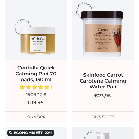
Centella Quick
Calming Pad 70
Skinfood Carrot
pads, 130 ml
Carotene Calming
Water Pad
1
recenzie
€23,95
€19,95
SKIN1004
SKINFOOD
ECONOMISEȘTI
22%
local_offer