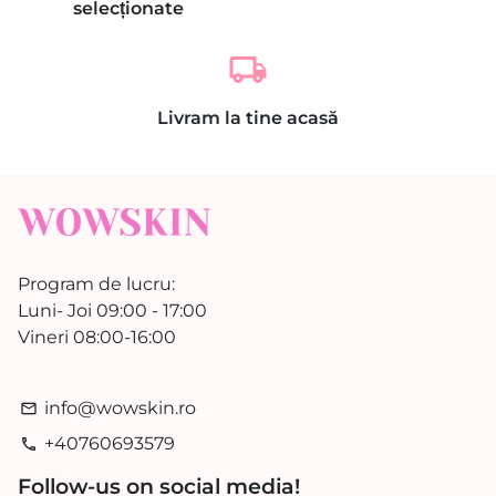
selecționate
local_shipping
Livram la tine acasă
Program de lucru:
Luni- Joi 09:00 - 17:00
Vineri 08:00-16:00
info@wowskin.ro
email
+40760693579
phone
Follow-us on social media!