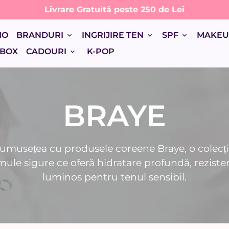
Livrare Gratuită peste 250 de Lei
MO
BRANDURI
INGRIJIRE TEN
SPF
MAKE
keyboard_arrow_down
keyboard_arrow_down
keyboard_arrow_down
 BOX
CADOURI
K-POP
keyboard_arrow_down
BRAYE
frumusețea cu produsele coreene Braye, o colecț
ule sigure ce oferă hidratare profundă, rezistenț
luminos pentru tenul sensibil.