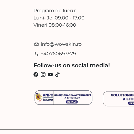
Program de lucru:
Luni- Joi 09:00 - 17:00
Vineri 08:00-16:00
info@wowskin.ro
email
+40760693579
phone
Follow-us on social media!