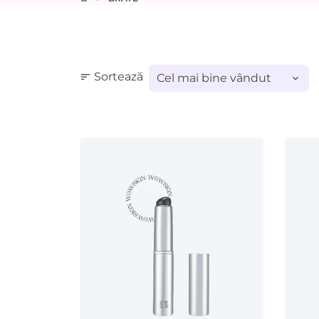
Sortează
sort