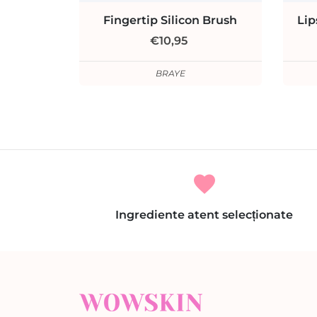
Fingertip Silicon Brush
Lip
€10,95
BRAYE
favorite
Ingrediente atent selecționate