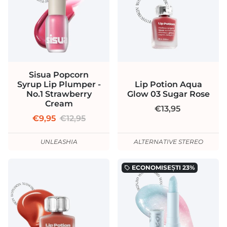
Sisua Popcorn
Syrup Lip Plumper -
Lip Potion Aqua
No.1 Strawberry
Glow 03 Sugar Rose
Cream
€13,95
€9,95
€12,95
UNLEASHIA
ALTERNATIVE STEREO
ECONOMISEȘTI
23%
local_offer