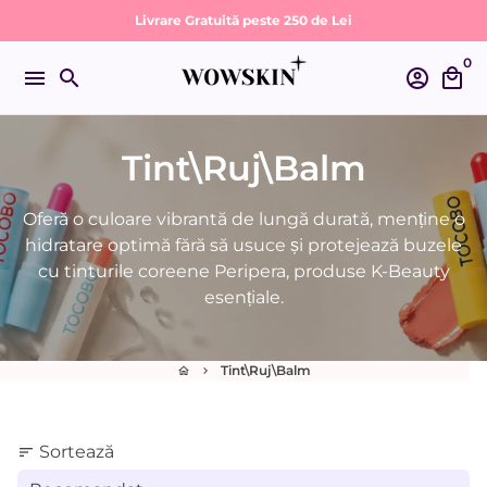
Sari
Livrare Gratuită peste 250 de Lei
la
0
conținut
menu
search
account_circle
local_mall
Tint\Ruj\Balm
Oferă o culoare vibrantă de lungă durată, menține o
hidratare optimă fără să usuce și protejează buzele
cu tinturile coreene Peripera, produse K-Beauty
esențiale.
Tint\Ruj\Balm
home
keyboard_arrow_right
Sortează
sort