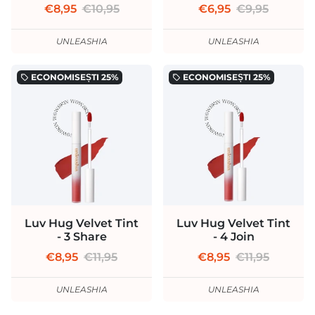
€8,95
€10,95
€6,95
€9,95
UNLEASHIA
UNLEASHIA
ECONOMISEȘTI
25%
ECONOMISEȘTI
25%
local_offer
local_offer
Luv Hug Velvet Tint
Luv Hug Velvet Tint
- 3 Share
- 4 Join
€8,95
€11,95
€8,95
€11,95
UNLEASHIA
UNLEASHIA