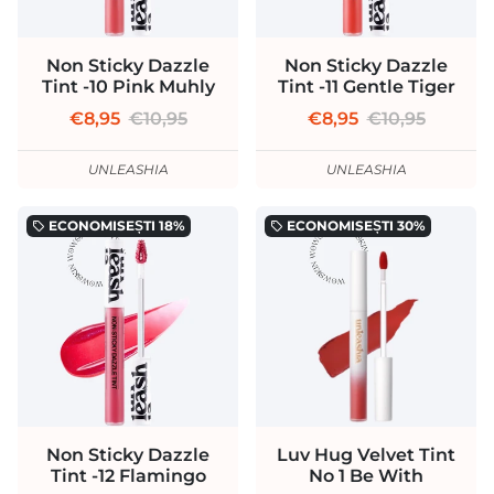
Non Sticky Dazzle
Non Sticky Dazzle
Tint -10 Pink Muhly
Tint -11 Gentle Tiger
€8,95
€10,95
€8,95
€10,95
UNLEASHIA
UNLEASHIA
ECONOMISEȘTI
18%
ECONOMISEȘTI
30%
local_offer
local_offer
Non Sticky Dazzle
Luv Hug Velvet Tint
Tint -12 Flamingo
No 1 Be With