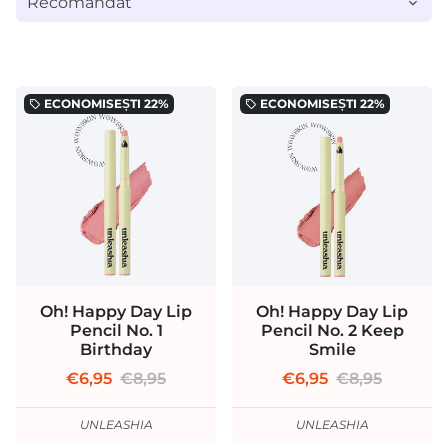
ECONOMISEȘTI
22%
ECONOMISEȘTI
22%
local_offer
local_offer
Oh! Happy Day Lip
Oh! Happy Day Lip
Pencil No. 1
Pencil No. 2 Keep
Birthday
Smile
€6,95
€8,95
€6,95
€8,95
UNLEASHIA
UNLEASHIA