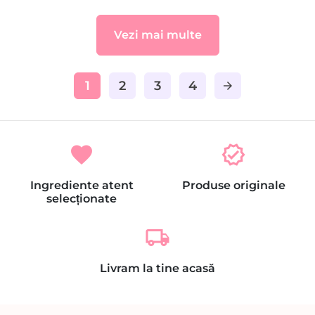
Vezi mai multe
1
2
3
4
arrow_forward
favorite
verified
Ingrediente atent
Produse originale
selecționate
local_shipping
Livram la tine acasă