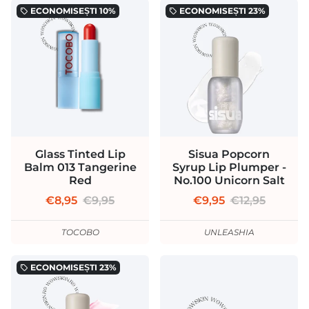
ECONOMISEȘTI
10%
ECONOMISEȘTI
23%
local_offer
local_offer
Glass Tinted Lip
Sisua Popcorn
Balm 013 Tangerine
Syrup Lip Plumper -
Red
No.100 Unicorn Salt
€8,95
€9,95
€9,95
€12,95
TOCOBO
UNLEASHIA
ECONOMISEȘTI
23%
local_offer