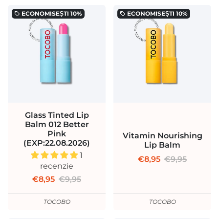
ECONOMISEȘTI
10%
ECONOMISEȘTI
10%
local_offer
local_offer
Glass Tinted Lip
Balm 012 Better
Pink
Vitamin Nourishing
(EXP:22.08.2026)
Lip Balm
1
€8,95
€9,95
recenzie
€8,95
€9,95
TOCOBO
TOCOBO