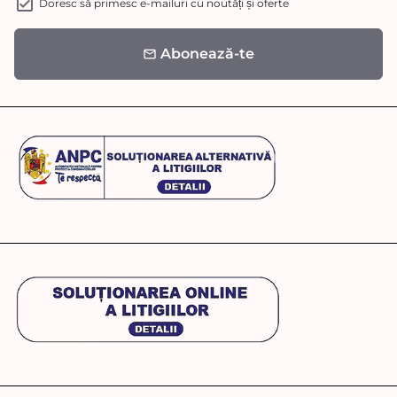
Doresc să primesc e-mailuri cu noutăți și oferte
Abonează-te
email