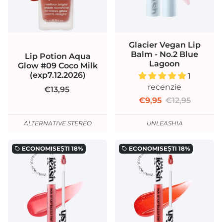
Glacier Vegan Lip
Balm - No.2 Blue
Lip Potion Aqua
Lagoon
Glow #09 Coco Milk
(exp7.12.2026)
1
recenzie
€13,95
€9,95
€12,95
ALTERNATIVE STEREO
UNLEASHIA
ECONOMISEȘTI
18%
ECONOMISEȘTI
18%
local_offer
local_offer