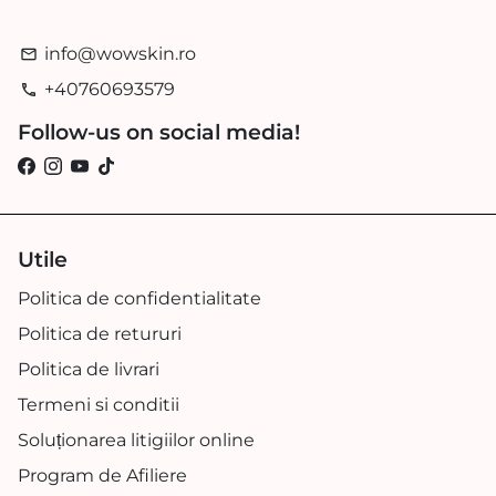
info@wowskin.ro
email
+40760693579
phone
Follow-us on social media!
Utile
Politica de confidentialitate
Politica de retururi
Politica de livrari
Termeni si conditii
Soluționarea litigiilor online
Program de Afiliere