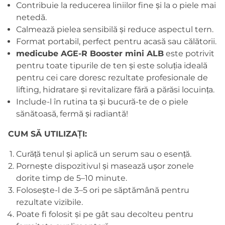
Contribuie la reducerea liniilor fine și la o piele mai
netedă.
Calmează pielea sensibilă și reduce aspectul tern.
Format portabil, perfect pentru acasă sau călătorii.
medicube AGE-R Booster mini ALB
este potrivit
pentru toate tipurile de ten și este soluția ideală
pentru cei care doresc rezultate profesionale de
lifting, hidratare și revitalizare fără a părăsi locuința.
Include-l în rutina ta și bucură-te de o piele
sănătoasă, fermă și radiantă!
CUM SĂ UTILIZAȚI:
Curăță tenul și aplică un serum sau o esență.
Pornește dispozitivul și masează ușor zonele
dorite timp de 5–10 minute.
Folosește-l de 3–5 ori pe săptămână pentru
rezultate vizibile.
Poate fi folosit și pe gât sau decolteu pentru