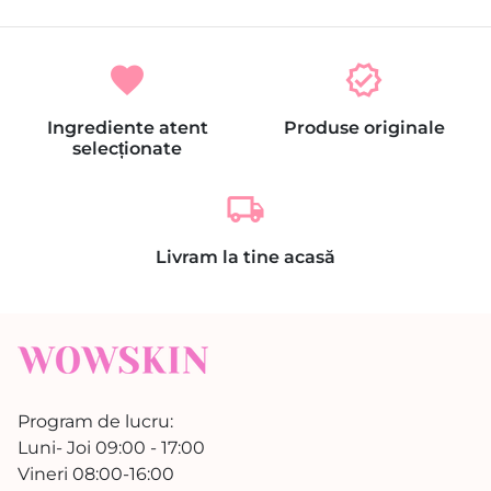
favorite
verified
Ingrediente atent
Produse originale
selecționate
local_shipping
Livram la tine acasă
Program de lucru:
Luni- Joi 09:00 - 17:00
Vineri 08:00-16:00