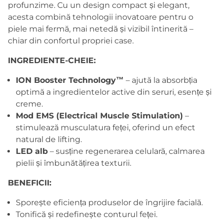
profunzime. Cu un design compact și elegant,
acesta combină tehnologii inovatoare pentru o
piele mai fermă, mai netedă și vizibil întinerită –
chiar din confortul propriei case.
INGREDIENTE-CHEIE:
ION Booster Technology™
– ajută la absorbția
optimă a ingredientelor active din seruri, esențe și
creme.
Mod EMS (Electrical Muscle Stimulation)
–
stimulează musculatura feței, oferind un efect
natural de lifting.
LED alb
– susține regenerarea celulară, calmarea
pielii și îmbunătățirea texturii.
BENEFICII:
Sporește eficiența produselor de îngrijire facială.
Tonifică și redefinește conturul feței.