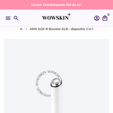
Sari
Livrare Gratuită peste 250 de Lei
la
0
conținut
menu
search
account_circle
local_mall
MINI AGE-R Booster ALB – dispozitiv 2 in 1
home
keyboard_arrow_right