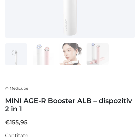
Medicube
store
MINI AGE-R Booster ALB – dispozitiv
2 in 1
€155,95
Cantitate