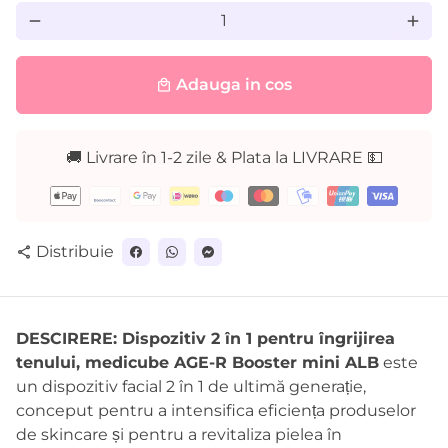
remove
add
Adauga in cos
local_mall
🚚 Livrare în 1-2 zile & Plata la LIVRARE 💵
Metode
de
plată
Distribuie
share
DESCIRERE:
Dispozitiv 2 în 1 pentru îngrijirea
tenului,
medicube AGE-R Booster mini ALB
este
un dispozitiv facial 2 în 1 de ultimă generație,
conceput pentru a intensifica eficiența produselor
de skincare și pentru a revitaliza pielea în