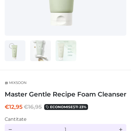
MIXSOON
store
Master Gentle Recipe Foam Cleanser
€12,95
€16,95
ECONOMISEȘTI 23%
local_offer
Cantitate
remove
add