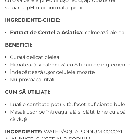
cu o valoare a pH-ului ușor acid, apropiată de
valoarea pH-ului normal al pielii
INGREDIENTE-CHEIE:
Extract de Centella Asiatica:
calmează pielea
BENEFICII:
Curăță delicat pielea
Hidratează și calmează cu 8 tipuri de ingrediente
Îndepărtează ușor celulele moarte
Nu provoacă iritații
CUM SĂ UTILIAȚI:
Luați o cantitate potrivită, faceți suficiente bule
Masați ușor pe întreaga față și clătiți bine cu apă
călduță
INGREDIENTE:
WATER/AQUA, SODIUM COCOYL