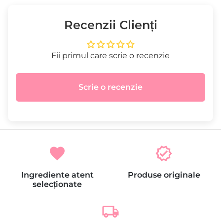
Recenzii Clienți
Fii primul care scrie o recenzie
Scrie o recenzie
favorite
verified
Ingrediente atent
Produse originale
selecționate
local_shipping