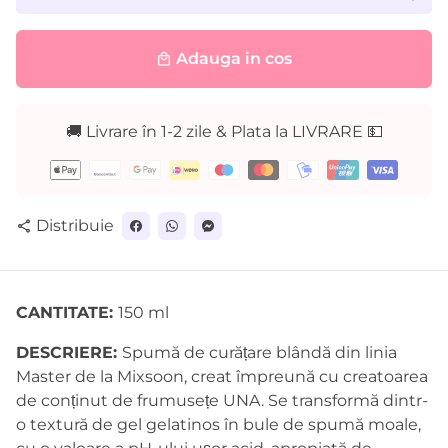
Adauga in cos
local_mall
🚚 Livrare în 1-2 zile & Plata la LIVRARE 💵
Metode
de
plată
Distribuie
share
CANTITATE:
150 ml
DESCRIERE:
Spumă de curățare blândă din linia
Master de la Mixsoon, creat împreună cu creatoarea
de conținut de frumusețe UNA. Se transformă dintr-
o textură de gel gelatinos în bule de spumă moale,