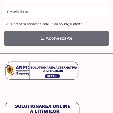
Doresc să primesc e-mailuri cu noutăți și oferte
Abonează-te
email