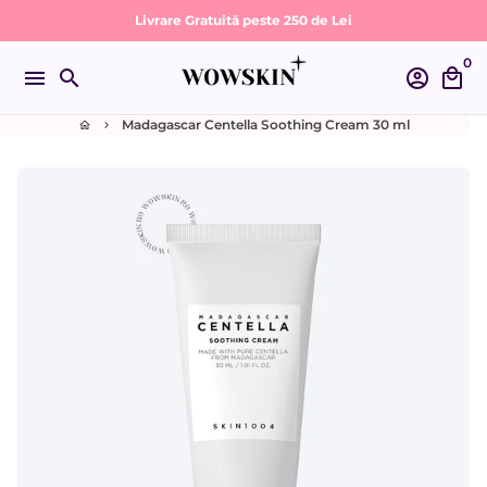
Sari
Livrare Gratuită peste 250 de Lei
la
0
conținut
menu
search
account_circle
local_mall
Madagascar Centella Soothing Cream 30 ml
home
keyboard_arrow_right