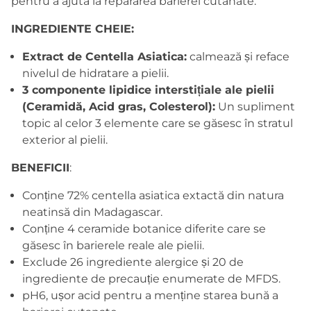
pentru a ajuta la repararea barierei cutanate.
INGREDIENTE CHEIE:
Extract de Centella Asiatica:
calmează și reface
nivelul de hidratare a pielii.
3 componente lipidice interstițiale ale pielii
(Ceramidă, Acid gras, Colesterol):
Un supliment
topic al celor 3 elemente care se găsesc în stratul
exterior al pielii.
BENEFICII
:
Conține 72% centella asiatica extactă din natura
neatinsă din Madagascar.
Conține 4 ceramide botanice diferite care se
găsesc în barierele reale ale pielii.
Exclude 26 ingrediente alergice și 20 de
ingrediente de precauție enumerate de MFDS.
pH6, ușor acid pentru a menține starea bună a