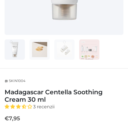
SKIN1004
store
Madagascar Centella Soothing
Cream 30 ml
3 recenzii
€7,95