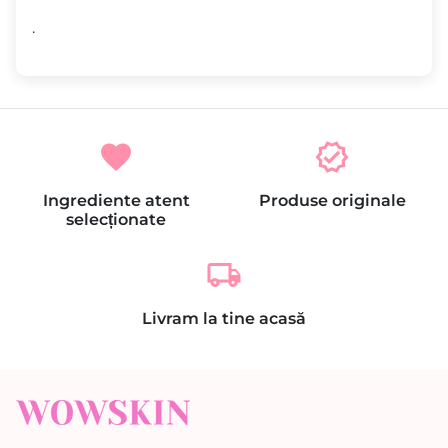
.
favorite
verified
Ingrediente atent
Produse originale
selecționate
local_shipping
Livram la tine acasă