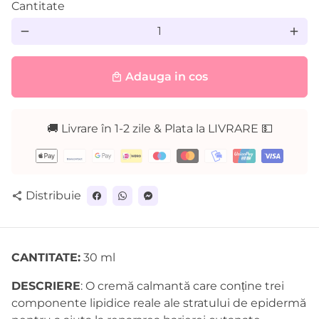
Cantitate
remove
add
Adauga in cos
local_mall
🚚 Livrare în 1-2 zile & Plata la LIVRARE 💵
Metode
de
plată
Distribuie
share
CANTITATE:
30 ml
DESCRIERE
: O cremă calmantă care conține trei
componente lipidice reale ale stratului de epidermă