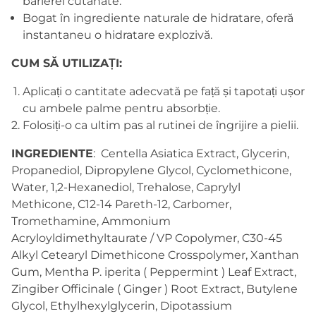
barierei cutanate.
Bogat în ingrediente naturale de hidratare, oferă
instantaneu o hidratare explozivă.
CUM SĂ UTILIZAȚI:
Aplicați o cantitate adecvată pe față și tapotați ușor
cu ambele palme pentru absorbție.
Folosiți-o ca ultim pas al rutinei de îngrijire a pielii.
INGREDIENTE
: Centella Asiatica Extract, Glycerin,
Propanediol, Dipropylene Glycol, Cyclomethicone,
Water, 1,2-Hexanediol, Trehalose, Caprylyl
Methicone, C12-14 Pareth-12, Carbomer,
Tromethamine, Ammonium
Acryloyldimethyltaurate / VP Copolymer, C30-45
Alkyl Cetearyl Dimethicone Crosspolymer, Xanthan
Gum, Mentha P. iperita ( Peppermint ) Leaf Extract,
Zingiber Officinale ( Ginger ) Root Extract, Butylene
Glycol, Ethylhexylglycerin, Dipotassium