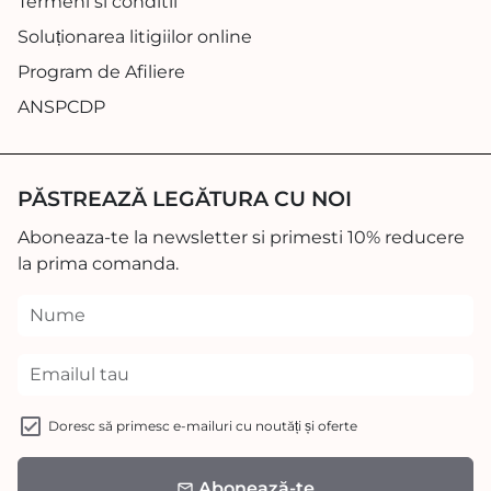
Termeni si conditii
Soluționarea litigiilor online
Program de Afiliere
ANSPCDP
PĂSTREAZĂ LEGĂTURA CU NOI
Aboneaza-te la newsletter si primesti 10% reducere
la prima comanda.
Doresc să primesc e-mailuri cu noutăți și oferte
Abonează-te
email