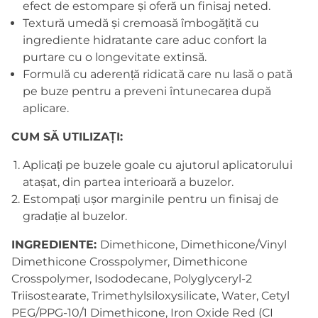
efect de estompare și oferă un finisaj neted.
Textură umedă și cremoasă îmbogățită cu
ingrediente hidratante care aduc confort la
purtare cu o longevitate extinsă.
Formulă cu aderență ridicată care nu lasă o pată
pe buze pentru a preveni întunecarea după
aplicare.
CUM SĂ UTILIZAȚI:
Aplicați pe buzele goale cu ajutorul aplicatorului
atașat, din partea interioară a buzelor.
Estompați ușor marginile pentru un finisaj de
gradație al buzelor.
INGREDIENTE:
Dimethicone, Dimethicone/Vinyl
Dimethicone Crosspolymer, Dimethicone
Crosspolymer, Isododecane, Polyglyceryl-2
Triisostearate, Trimethylsiloxysilicate, Water, Cetyl
PEG/PPG-10/1 Dimethicone, Iron Oxide Red (CI