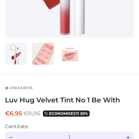
UNLEASHIA
store
Luv Hug Velvet Tint No 1 Be With
€6,95
€9,95
ECONOMISEȘTI 30%
local_offer
Cantitate
remove
add