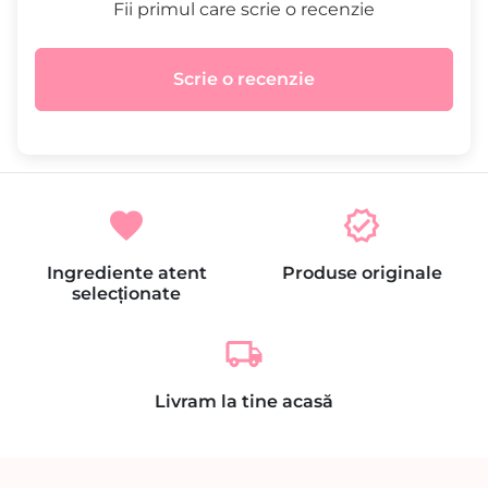
Fii primul care scrie o recenzie
Scrie o recenzie
favorite
verified
Ingrediente atent
Produse originale
selecționate
local_shipping
Livram la tine acasă