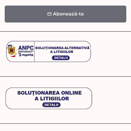
Abonează-te
email