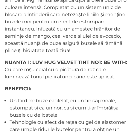
și moale. Pigmentul se aplică ușor și oferă buzelor o
culoare intensă. Completat cu un sistem unic de
blocare a întinderii care netezește liniile și menține
buzele moi pentru un efect de estompare
instantaneu. Infuzată cu un amestec hrănitor de
semințe de mango, ceai verde și ulei de avocado,
această nuanță de buze asigură buzele să rămână
pline și hidratate toată ziua!
NUANTA 1: LUV HUG VELVET TINT NO1: BE WITH:
Culoare roșu coral cu o picătură de roz care
luminează tonul pielii atunci când este aplicat.
BENEFICII:
Un fard de buze catifelat, cu un finisaj moale,
estompat și ca un nor, ca și cum ți-ar îmbrățișa
buzele cu delicatețe.
Tehnologie cu efect de rețea cu gel de elastomer
care umple ridurile buzelor pentru a obține un