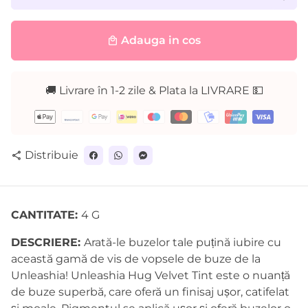
Adauga in cos
local_mall
🚚 Livrare în 1-2 zile & Plata la LIVRARE 💵
Metode
de
plată
Distribuie
share
CANTITATE:
4 G
DESCRIERE:
Arată-le buzelor tale puțină iubire cu
această gamă de vis de vopsele de buze de la
Unleashia! Unleashia Hug Velvet Tint este o nuanță
de buze superbă, care oferă un finisaj ușor, catifelat