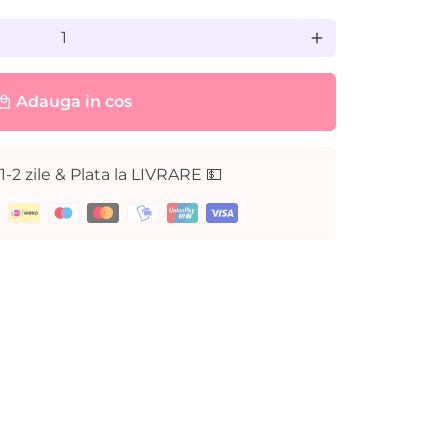
add
Adauga in cos
cal_mall
 1-2 zile & Plata la LIVRARE 💵