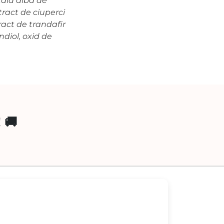
tală albă de
tract de ciuperci
ract de trandafir
ndiol, oxid de
 🚚