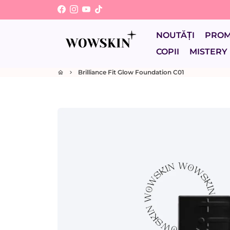
Sari
la
conținut
NOUTĂȚI
PRO
COPII
MISTERY
Brilliance Fit Glow Foundation C01
home
keyboard_arrow_right