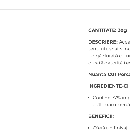
CANTITATE: 30g
DESCRIERE:
Acea
tenului uscat și n
lungă durată cu un
durată datorită text
Nuanta C01 Porce
INGREDIENTE-CH
Conține 77% ingre
atât mai umedă v
BENEFICII:
Oferă un finisaj 