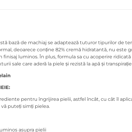
stă bază de machiaj se adaptează tuturor tipurilor de ten
ormal, deoarece conține 82% cremă hidratantă, nu este gr
 finisaj luminos. În plus, formula sa cu acoperire ridicat
urii sale care aderă la piele și rezistă la apă și transpirație
lain
EIE:
diente pentru îngrijirea pielii, astfel încât, cu cât îl aplic
ă puteți simți pielea.
luminos asupra pielii