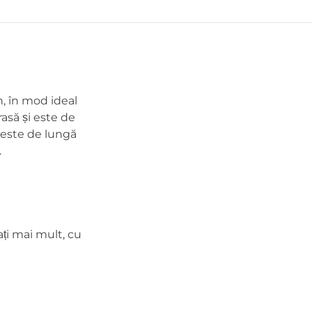
, în mod ideal
asă și este de
ă este de lungă
.
ați mai mult, cu