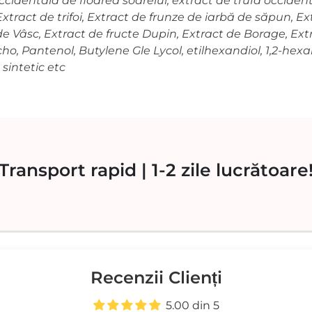
ccidentală de floarea soarelui, extract de trufă occiden
 Extract de trifoi, Extract de frunze de iarbă de săpun, Ex
 de Vâsc, Extract de fructe Dupin, Extract de Borage, Ext
ho, Pantenol, Butylene Gle Lycol, etilhexandiol, 1,2-hexa
 sintetic etc
 Transport rapid | 1-2 zile lucrătoare!
Recenzii Clienți
5.00 din 5