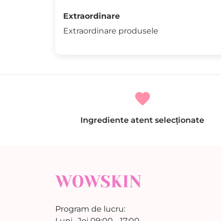
Extraordinare
Extraordinare produsele
favorite
Ingrediente atent selecționate
Program de lucru:
Luni- Joi 09:00 - 17:00