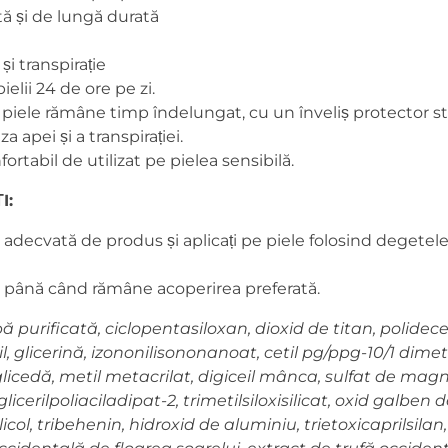
tă și de lungă durată
și transpirație
ielii 24 de ore pe zi.
 piele rămâne timp îndelungat, cu un înveliș protector s
 apei și a transpirației.
fortabil de utilizat pe pielea sensibilă.
I:
e adecvată de produs și aplicați pe piele folosind degetel
 până când rămâne acoperirea preferată.
ă purificată, ciclopentasiloxan, dioxid de titan, polidec
l, glicerină, izononilisononanoat, cetil pg/ppg-10/1 dime
riglicedă, metil metacrilat, digiceil mânca, sulfat de mag
glicerilpoliaciladipat-2, trimetilsiloxisilicat, oxid galben de 
glicol, tribehenin, hidroxid de aluminiu, trietoxicaprilsilan,