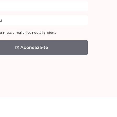
rimesc e-mailuri cu noutăți și oferte
Abonează-te
email
etode
e