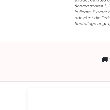
extract de trufă o
floarea soarelui ,
în floare, Extract
adevărat din Jeric
fluoroflogo negru,
🚚