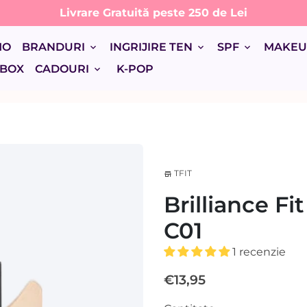
Livrare Gratuită peste 250 de Lei
MO
BRANDURI
INGRIJIRE TEN
SPF
MAKE
keyboard_arrow_down
keyboard_arrow_down
keyboard_arrow_down
 BOX
CADOURI
K-POP
keyboard_arrow_down
TFIT
store
Brilliance F
C01
1 recenzie
€13,95