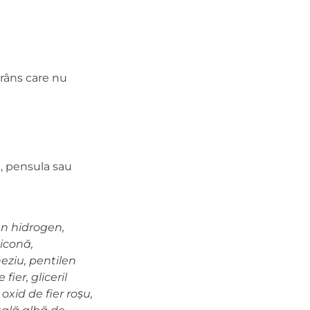
trâns care nu
e, pensula sau
en hidrogen,
ticonă,
neziu, pentilen
fier, gliceril
 oxid de fier roșu,