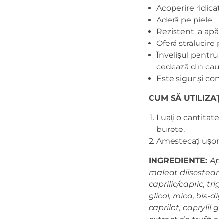
Acoperire ridica
Aderă pe piele
Rezistent la apă 
Oferă strălucire p
Învelișul pentru
cedează din cauza
Este sigur și con
CUM SĂ UTILIZAȚ
Luați o cantitat
burete.
Amestecați ușor
INGREDIENTE:
Ap
maleat diisosteari
caprilic/capric, t
glicol, mica, bis-di
caprilat, caprylil 