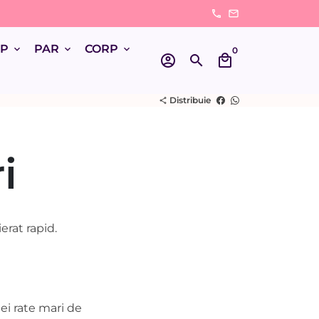
phone
email
UP
PAR
CORP
keyboard_arrow_down
keyboard_arrow_down
keyboard_arrow_down
0
account_circle
search
local_mall
Distribuie
share
i
erat rapid.
ei rate mari de