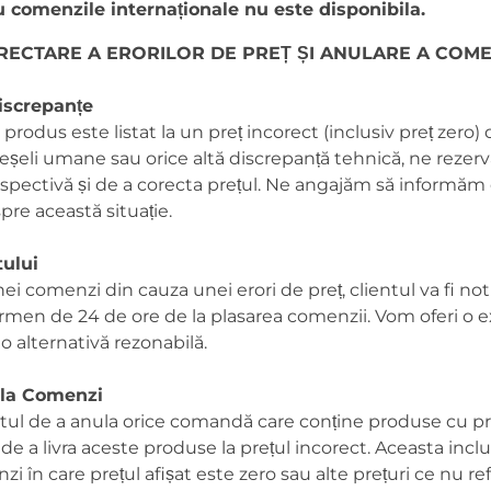
 comenzile internaționale nu este disponibila.
RECTARE A ERORILOR DE PREȚ ȘI ANULARE A COM
Discrepanțe
 produs este listat la un preț incorect (inclusiv preț zero)
reșeli umane sau orice altă discrepanță tehnică, ne reze
pectivă și de a corecta prețul. Ne angajăm să informăm c
pre această situație.
tului
nei comenzi din cauza unei erori de preț, clientul va fi not
rmen de 24 de ore de la plasarea comenzii. Vom oferi o expl
o alternativă rezonabilă.
ula Comenzi
ul de a anula orice comandă care conține produse cu pre
e de a livra aceste produse la prețul incorect. Aceasta incl
zi în care prețul afișat este zero sau alte prețuri ce nu re