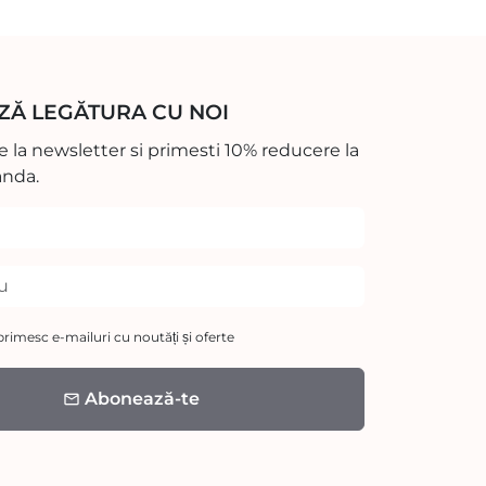
ZĂ LEGĂTURA CU NOI
 la newsletter si primesti 10% reducere la
nda.
rimesc e-mailuri cu noutăți și oferte
Abonează-te
email