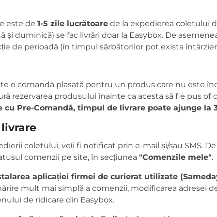
re este de
1-5 zile lucrătoare
de la expedierea coletului d
i duminică) se fac livrări doar la Easybox. De asemenea,
ție de perioadă (în timpul sărbătorilor pot exista întârzieri
te o comandă plasată pentru un produs care nu este încă
ră rezervarea produsului înainte ca acesta să fie pus ofici
 cu Pre-Comandă, timpul de livrare poate ajunge la 
livrare
erii coletului, veți fi notificat prin e-mail și/sau SMS. 
tatusul comenzii pe site, în secțiunea
"Comenzile mele"
.
area aplicației firmei de curierat utilizate (Sameday
rire mult mai simplă a comenzii, modificarea adresei de 
nului de ridicare din Easybox.