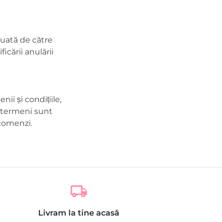
tuată de către
icării anulării
ii și condițiile,
i termeni sunt
 comenzi.
local_shipping
Livram la tine acasă