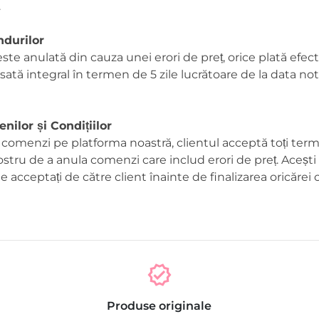
.
durilor
e anulată din cauza unei erori de preț, orice plată efec
sată integral în termen de 5 zile lucrătoare de la data notif
ilor și Condițiilor
 comenzi pe platforma noastră, clientul acceptă toți termen
ostru de a anula comenzi care includ erori de preț. Aceșt
buie acceptați de către client înainte de finalizarea oricărei
verified
Produse originale