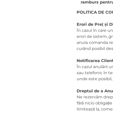
ramburs pentru
POLITICA DE CO
Erori de Preț și 
În cazul în care un
erori de sistem, g
anula comanda res
curând posibil des
Notificarea Clien
În cazul anulării u
sau telefonic în te
unde este posibil, 
Dreptul de a An
Ne rezervăm drept
fără nicio obligați
limitează la, comen