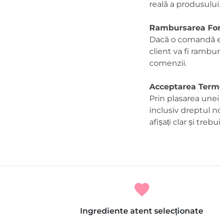
reală a produsului
Rambursarea Fon
Dacă o comandă est
client va fi rambur
comenzii.
Acceptarea Termen
Prin plasarea unei
inclusiv dreptul n
afișați clar și tre
favorite
Ingrediente atent selecționate