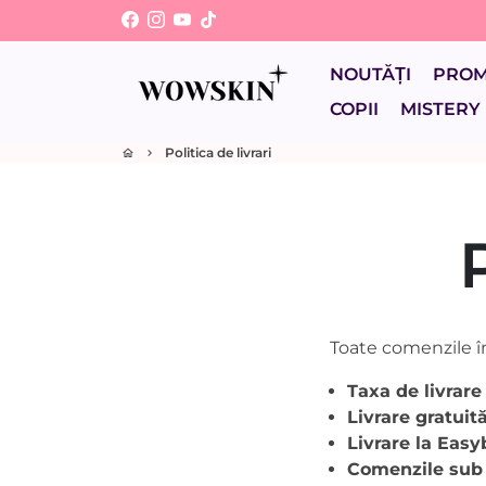
Sari
la
conținut
NOUTĂȚI
PRO
COPII
MISTERY
Politica de livrari
home
keyboard_arrow_right
Toate comenzile înr
Taxa de livrare
Livrare gratuit
Livrare la Easy
Comenzile sub 