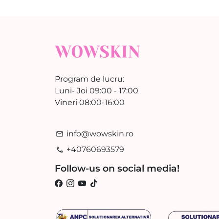
Program de lucru:
Luni- Joi 09:00 - 17:00
Vineri 08:00-16:00
info@wowskin.ro
email
+40760693579
phone
Follow-us on social media!