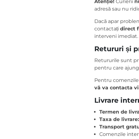
Atenție!
Curierii
n
adresă sau nu ridic
Dacă apar probleme
contactați
direct 
interveni imediat.
Retururi și 
Retururile sunt pr
pentru care ajung
Pentru comenzile 
vă va contacta v
Livrare inte
Termen de livra
Taxa de livrare:
Transport gratu
Comenzile intern