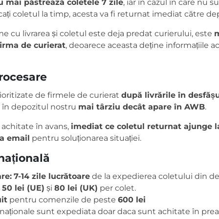
u mai păstrează coletele 7 zile
, iar în cazul în care nu su
ați coletul la timp, acesta va fi returnat imediat către de
 cu livrarea și coletul este deja predat curierului, este
m
firma de curierat
, deoarece aceasta deține informațiile ac
procesare
ioritizate de firmele de curierat
după livrările în desfăș
 în depozitul nostru
mai târziu decât apare în AWB
.
achitate în avans,
imediat ce coletul returnat ajunge l
ia email
pentru soluționarea situației.
rnațională
re:
7-14 zile lucrătoare
de la expedierea coletului din de
50 lei (UE)
și
80 lei (UK)
per colet.
it
pentru comenzile de peste
600 lei
aționale sunt expediata doar daca sunt achitate în preal