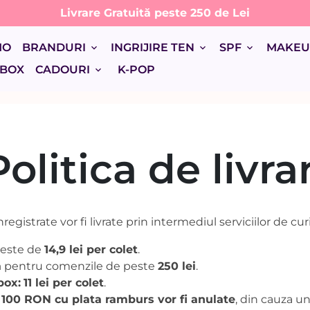
Livrare Gratuită peste 250 de Lei
MO
BRANDURI
INGRIJIRE TEN
SPF
MAKE
keyboard_arrow_down
keyboard_arrow_down
keyboard_arrow_down
 BOX
CADOURI
K-POP
keyboard_arrow_down
Politica de livrar
egistrate vor fi livrate prin intermediul serviciilor de curi
este de
14,9 lei per colet
.
ă
pentru comenzile de peste
250 lei
.
box:
11 lei per colet
.
100 RON cu plata ramburs vor fi anulate
, din cauza un