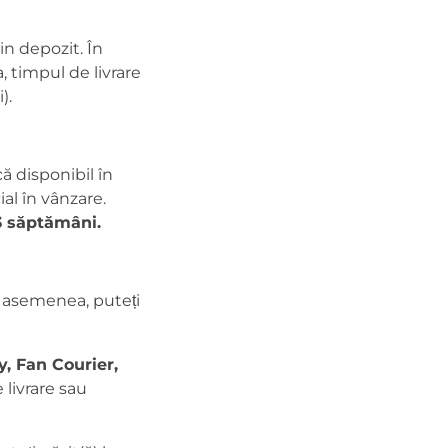
in depozit. În
 timpul de livrare
).
 disponibil în
al în vânzare.
3 săptămâni.
De asemenea, puteți
, Fan Courier,
livrare sau