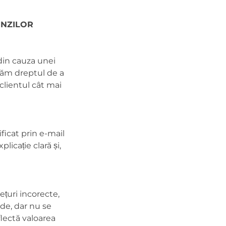
ENZILOR
 din cauza unei
rvăm dreptul de a
lientul cât mai
ificat prin e-mail
icație clară și,
țuri incorecte,
ude, dar nu se
flectă valoarea