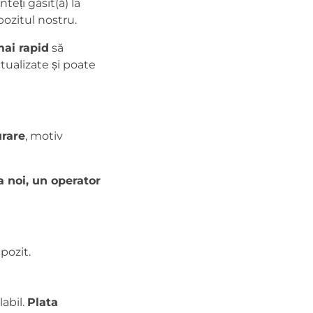
nteți găsit(ă) la
pozitul nostru.
ai rapid
să
tualizate și poate
urare
, motiv
a noi, un operator
pozit.
abil.
Plata