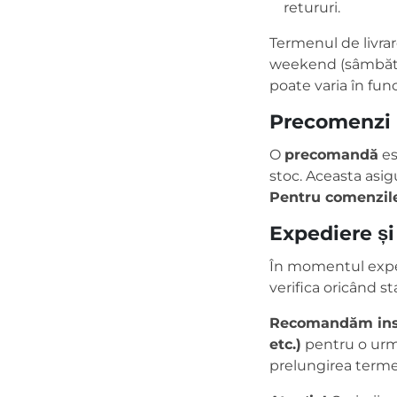
retururi.
Termenul de livra
weekend (sâmbătă ș
poate varia în func
Precomenzi
O
precomandă
es
stoc. Aceasta asigu
Pentru comenzile
Expediere și 
În momentul expedi
verifica oricând s
Recomandăm instal
etc.)
pentru o urmă
prelungirea terme