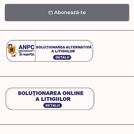
Abonează-te
email