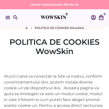
Sari
Livrare Gratuită peste 250 de Lei
la
0
conținut
menu
search
account_circle
local_mall
POLITICA DE COOKIES WowSkin
home
keyboard_arrow_right
POLITICA DE COOKIES
WowSkin
Atunci cand va conectati la Site-ul nostru, conform
consimtamantului dvs., putem instala diverse
cookie-uri pe dispozitivul dvs. . Aceasta pagina va
ajuta sa intelegeti ce este un modul cookie, modul
in care il folosim si cum puteti face alegeri privind
aceste cookie-uri. Pentru a accesa direct sectiunea