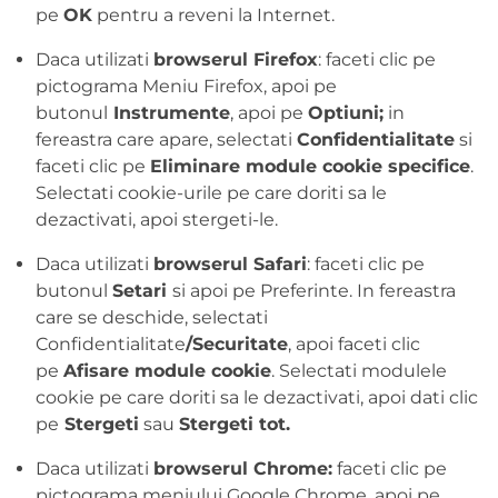
pe
OK
pentru a reveni la Internet.
Daca utilizati
browserul Firefox
: faceti clic pe
pictograma Meniu Firefox, apoi pe
butonul
Instrumente
, apoi pe
Optiuni;
in
fereastra care apare, selectati
Confidentialitate
si
faceti clic pe
Eliminare module cookie specifice
.
Selectati cookie-urile pe care doriti sa le
dezactivati, apoi stergeti-le.
Daca utilizati
browserul Safari
: faceti clic pe
butonul
Setari
si apoi pe Preferinte. In fereastra
care se deschide, selectati
Confidentialitate
/Securitate
, apoi faceti clic
pe
Afisare module cookie
. Selectati modulele
cookie pe care doriti sa le dezactivati, apoi dati clic
pe
Stergeti
sau
Stergeti tot.
Daca utilizati
browserul Chrome:
faceti clic pe
pictograma meniului Google Chrome, apoi pe