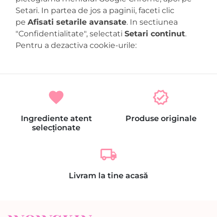
Setari. In partea de jos a paginii, faceti clic
pe
Afisati setarile avansate
. In sectiunea
"Confidentialitate", selectati
Setari continut
.
Pentru a dezactiva cookie-urile:
favorite
verified
Ingrediente atent
Produse originale
selecționate
local_shipping
Livram la tine acasă