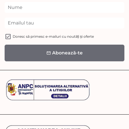
Doresc să primesc e-mailuri cu noutăți și oferte
Abonează-te
email