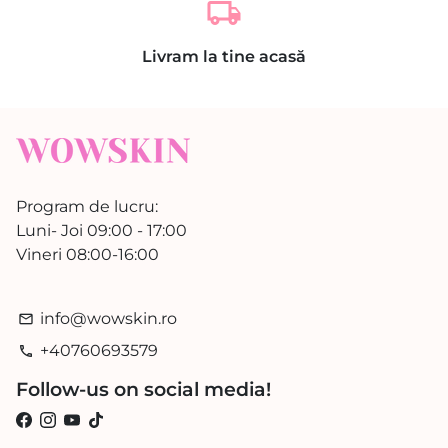
local_shipping
Livram la tine acasă
Program de lucru:
Luni- Joi 09:00 - 17:00
Vineri 08:00-16:00
info@wowskin.ro
email
+40760693579
phone
Follow-us on social media!