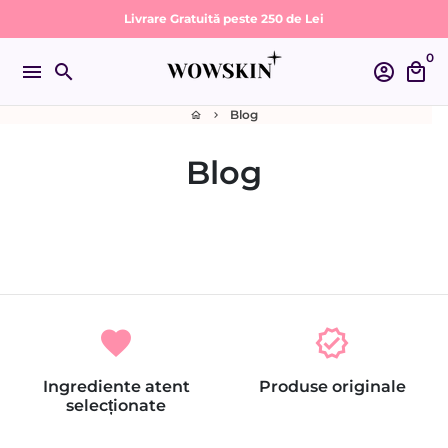
Sari
Livrare Gratuită peste 250 de Lei
la
0
conținut
menu
search
account_circle
local_mall
Blog
home
keyboard_arrow_right
Blog
favorite
verified
Ingrediente atent
Produse originale
selecționate