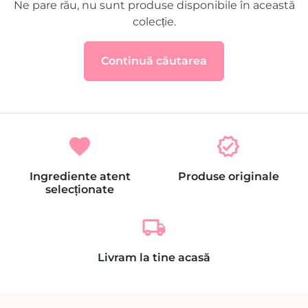
Ne pare rău, nu sunt produse disponibile în această
colecție.
Continuă căutarea
favorite
verified
Ingrediente atent
Produse originale
selecționate
local_shipping
Livram la tine acasă