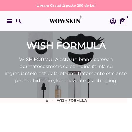
Sari
Livrare Gratuită peste 250 de Lei
la
0
conținut
menu
search
account_circle
local_mall
WISH FORMULA
WISH FORMULA este un brand coreean
dermatocosmetic ce combină știința cu
ingredientele naturale, oferind tratamente eficiente
pentru hidratare, luminozitate și anti-aging.
WISH FORMULA
home
keyboard_arrow_right