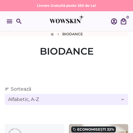
Sari
Livrare Gratuită peste 250 de Lei
la
0
conținut
menu
search
account_circle
local_mall
BIODANCE
home
keyboard_arrow_right
BIODANCE
Sortează
sort
ECONOMISEȘTI
32%
local_offer