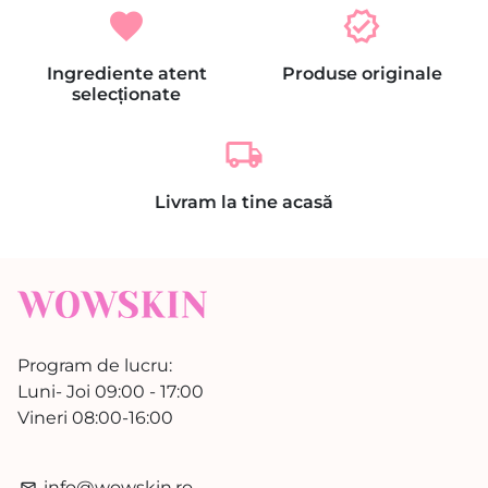
favorite
verified
Ingrediente atent
Produse originale
selecționate
local_shipping
Livram la tine acasă
Program de lucru:
Luni- Joi 09:00 - 17:00
Vineri 08:00-16:00
info@wowskin.ro