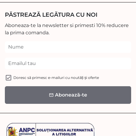
PĂSTREAZĂ LEGĂTURA CU NOI
Aboneaza-te la newsletter si primesti 10% reducere
la prima comanda.
Doresc să primesc e-mailuri cu noutăți și oferte
Abonează-te
email