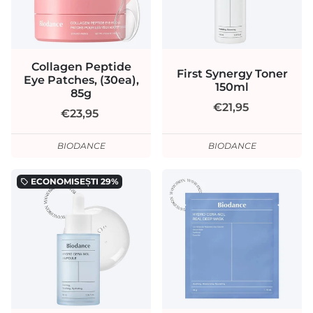
Collagen Peptide
First Synergy Toner
Eye Patches, (30ea),
150ml
85g
€21,95
€23,95
BIODANCE
BIODANCE
ECONOMISEȘTI
29%
local_offer