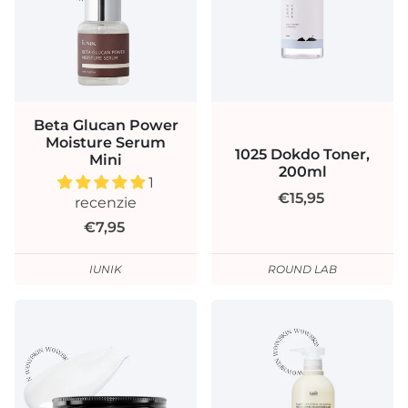
Beta Glucan Power
Moisture Serum
1025 Dokdo Toner,
Mini
200ml
1
€15,95
recenzie
€7,95
IUNIK
ROUND LAB