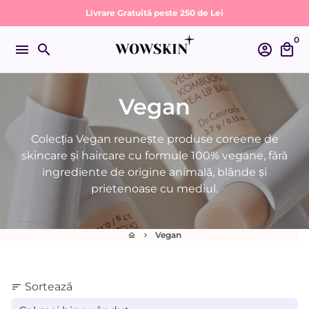
Sari
Livrare Gratuită peste 250 de Lei
la
0
conținut
menu
search
account_circle
local_mall
Vegan
Colecția Vegan reunește produse coreene de
skincare și haircare cu formule 100% vegane, fără
ingrediente de origine animală, blânde și
prietenoase cu mediul.
Vegan
home
keyboard_arrow_right
Sortează
sort