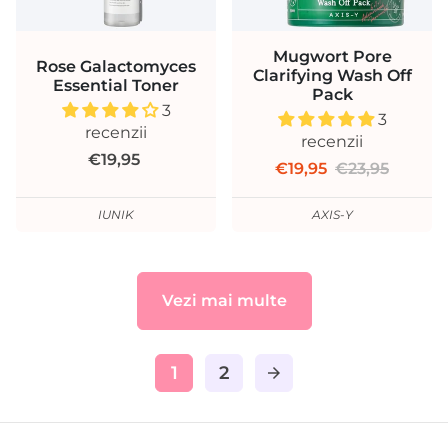
Mugwort Pore
Rose Galactomyces
Clarifying Wash Off
Essential Toner
Pack
3
3
recenzii
recenzii
€19,95
€19,95
€23,95
IUNIK
AXIS-Y
Vezi mai multe
1
2
arrow_forward