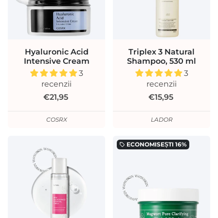
Hyaluronic Acid
Triplex 3 Natural
Intensive Cream
Shampoo, 530 ml
3
3
recenzii
recenzii
€21,95
€15,95
COSRX
LADOR
ECONOMISEȘTI
16%
local_offer