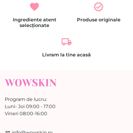
favorite
verified
Ingrediente atent
Produse originale
selecționate
local_shipping
Livram la tine acasă
Program de lucru:
Luni- Joi 09:00 - 17:00
Vineri 08:00-16:00
info@wowskin.ro
email