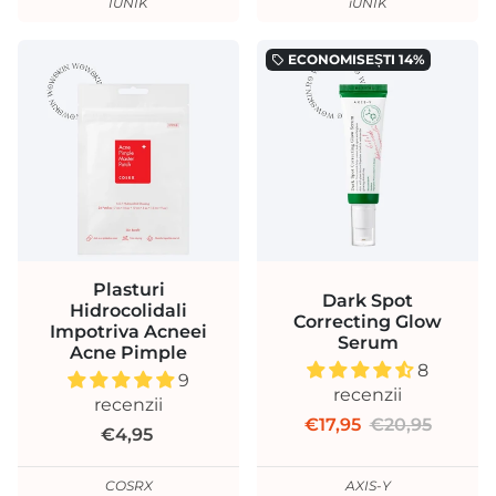
IUNIK
iUNIK
ECONOMISEȘTI
14%
local_offer
Plasturi
Dark Spot
Hidrocolidali
Correcting Glow
Impotriva Acneei
Serum
Acne Pimple
8
9
recenzii
recenzii
€17,95
€20,95
€4,95
COSRX
AXIS-Y