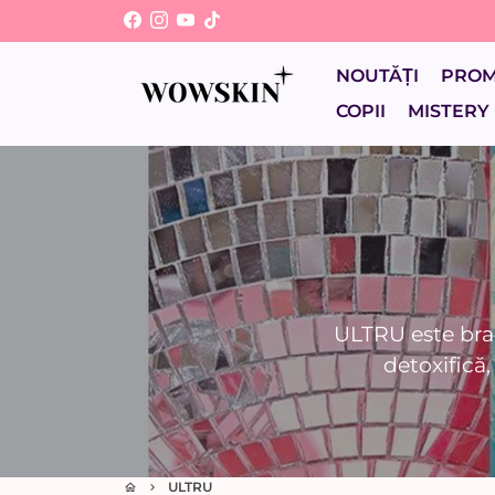
Sari
la
conținut
NOUTĂȚI
PRO
COPII
MISTERY
ULTRU este bra
detoxifică,
ULTRU
home
keyboard_arrow_right