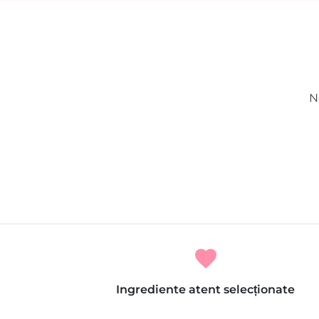
N
favorite
Ingrediente atent selecționate