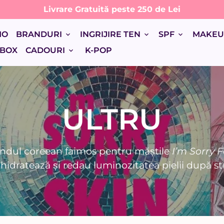
Livrare Gratuită peste 250 de Lei
MO
BRANDURI
INGRIJIRE TEN
SPF
MAKE
keyboard_arrow_down
keyboard_arrow_down
keyboard_arrow_down
 BOX
CADOURI
K-POP
keyboard_arrow_down
ULTRU
ndul coreean faimos pentru măștile
I’m Sorry 
 hidratează și redau luminozitatea pielii după str