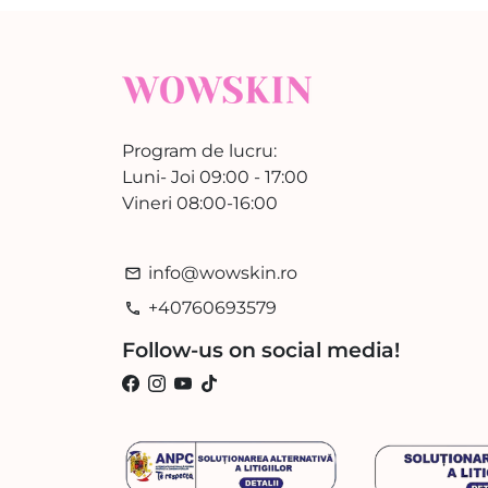
Program de lucru:
Luni- Joi 09:00 - 17:00
Vineri 08:00-16:00
info@wowskin.ro
email
+40760693579
phone
Follow-us on social media!