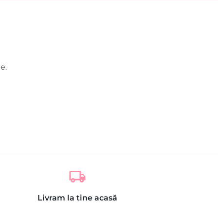
e.
local_shipping
Livram la tine acasă