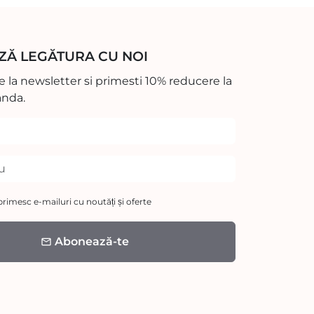
ZĂ LEGĂTURA CU NOI
 la newsletter si primesti 10% reducere la
nda.
rimesc e-mailuri cu noutăți și oferte
Abonează-te
email