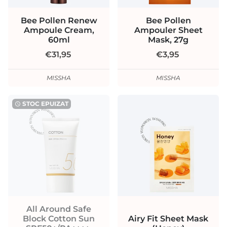
Bee Pollen Renew
Bee Pollen
Ampoule Cream,
Ampouler Sheet
60ml
Mask, 27g
€31,95
€3,95
MISSHA
MISSHA
STOC EPUIZAT
watch_later
All Around Safe
Block Cotton Sun
Airy Fit Sheet Mask