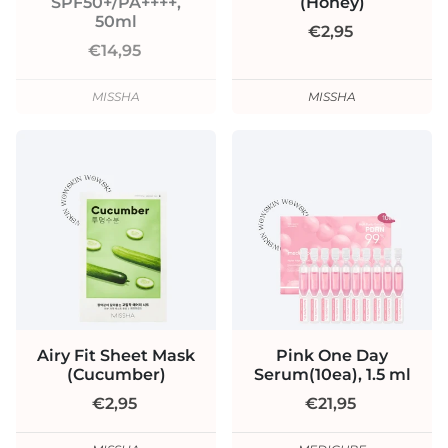
SPF50+/PA++++,
(Honey)
50ml
€2,95
€14,95
MISSHA
MISSHA
Airy Fit Sheet Mask
Pink One Day
(Cucumber)
Serum(10ea), 1.5 ml
€2,95
€21,95