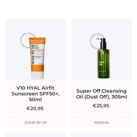
V10 HYAL Airfit
Super Off Cleansing
Sunscreen SPF50+,
Oil (Dust Off), 305ml
50ml
€25,95
€20,95
SOME BY MI
MISSHA