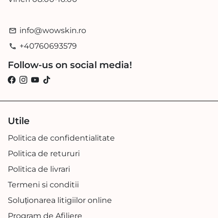
info@wowskin.ro
email
+40760693579
phone
Follow-us on social media!
Utile
Politica de confidentialitate
Politica de retururi
Politica de livrari
Termeni si conditii
Soluționarea litigiilor online
Program de Afiliere