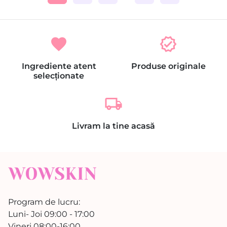
favorite
verified
Ingrediente atent
Produse originale
selecționate
local_shipping
Livram la tine acasă
Program de lucru:
Luni- Joi 09:00 - 17:00
Vineri 08:00-16:00