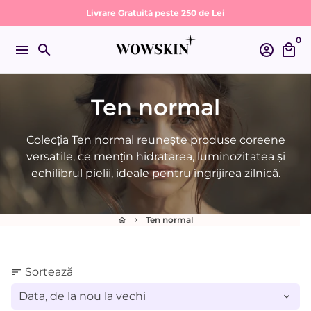
Sari
Livrare Gratuită peste 250 de Lei
la
0
conținut
menu
search
account_circle
local_mall
Ten normal
Colecția Ten normal reunește produse coreene
versatile, ce mențin hidratarea, luminozitatea și
echilibrul pielii, ideale pentru îngrijirea zilnică.
Ten normal
home
keyboard_arrow_right
Sortează
sort