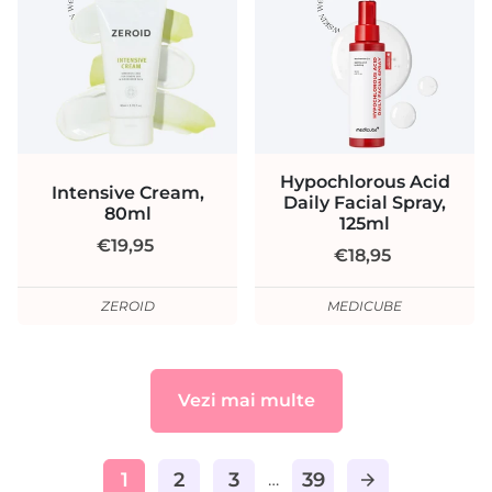
Hypochlorous Acid
Intensive Cream,
Daily Facial Spray,
80ml
125ml
€19,95
€18,95
ZEROID
MEDICUBE
Vezi mai multe
1
2
3
39
…
arrow_forward