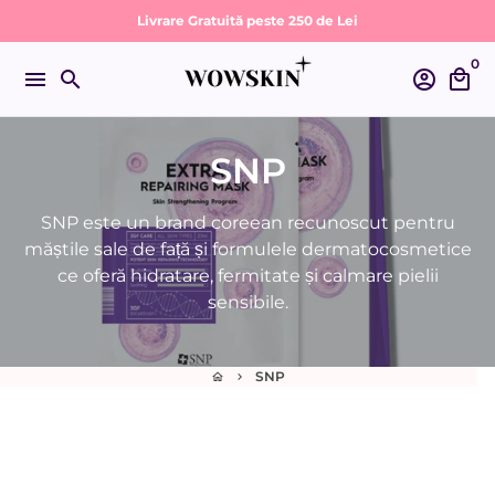
Sari
Livrare Gratuită peste 250 de Lei
la
0
conținut
menu
search
account_circle
local_mall
SNP
SNP este un brand coreean recunoscut pentru
măștile sale de față și formulele dermatocosmetice
ce oferă hidratare, fermitate și calmare pielii
sensibile.
SNP
home
keyboard_arrow_right