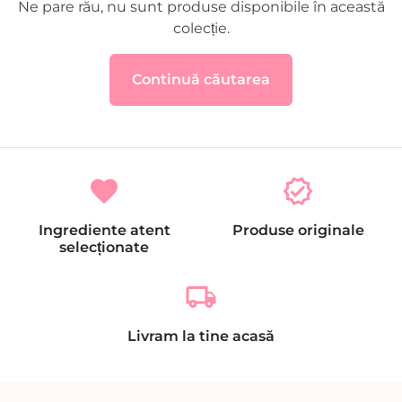
Ne pare rău, nu sunt produse disponibile în această
colecție.
Continuă căutarea
favorite
verified
Ingrediente atent
Produse originale
selecționate
local_shipping
Livram la tine acasă