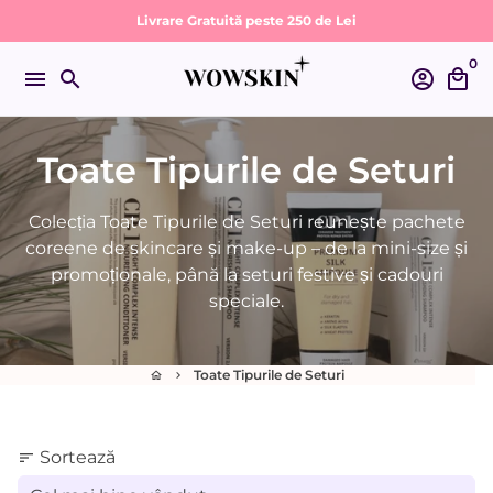
Sari
Livrare Gratuită peste 250 de Lei
la
0
conținut
menu
search
account_circle
local_mall
Toate Tipurile de Seturi
Colecția Toate Tipurile de Seturi reunește pachete
coreene de skincare și make-up – de la mini-size și
promoționale, până la seturi festive și cadouri
speciale.
Toate Tipurile de Seturi
home
keyboard_arrow_right
Sortează
sort