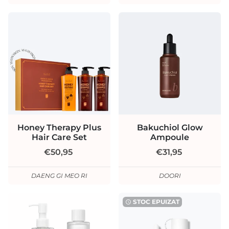
Honey Therapy Plus
Bakuchiol Glow
Hair Care Set
Ampoule
€50,95
€31,95
DAENG GI MEO RI
DOORI
STOC EPUIZAT
watch_later