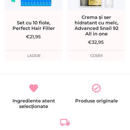
Crema și ser
Set cu 10 fiole,
hidratant cu melc,
Perfect Hair Filler
Advanced Snail 92
All in one
€21,95
€32,95
LADOR
COSRX
favorite
verified
Ingrediente atent
Produse originale
selecționate
local_shipping