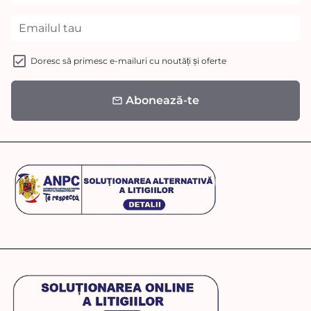
Doresc să primesc e-mailuri cu noutăți și oferte
Abonează-te
email