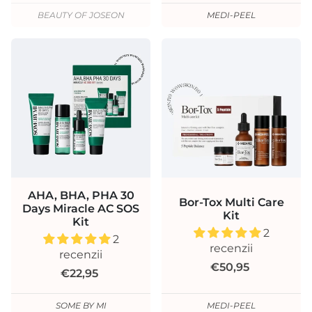
BEAUTY OF JOSEON
MEDI-PEEL
AHA, BHA, PHA 30
Bor-Tox Multi Care
Days Miracle AC SOS
Kit
Kit
2
2
recenzii
recenzii
€50,95
€22,95
SOME BY MI
MEDI-PEEL