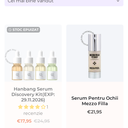
STOC EPUIZAT
watch_later
Hanbang Serum
Discovery Kit(EXP:
Serum Pentru Ochii
29.11.2026)
Mezzo Filla
1
€21,95
recenzie
€17,95
€24,95