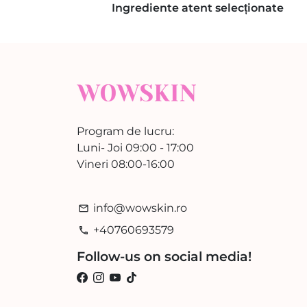
Ingrediente atent selecționate
Program de lucru:
Luni- Joi 09:00 - 17:00
Vineri 08:00-16:00
info@wowskin.ro
email
+40760693579
phone
Follow-us on social media!