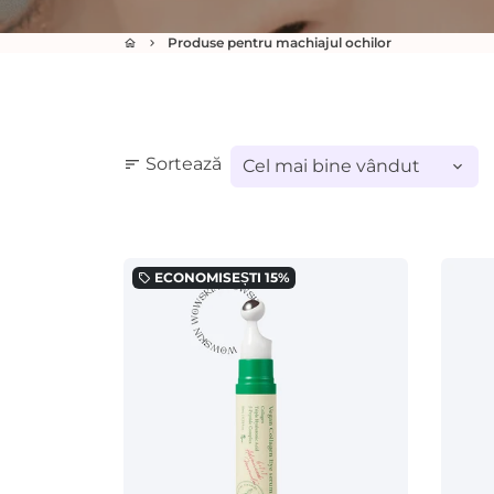
Produse pentru machiajul ochilor
home
keyboard_arrow_right
Sortează
sort
ECONOMISEȘTI
15%
local_offer