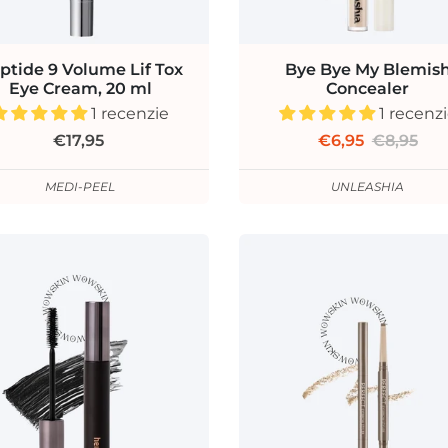
ptide 9 Volume Lif Tox
Bye Bye My Blemis
Eye Cream, 20 ml
Concealer
1 recenzie
1 recenz
€17,95
€6,95
€8,95
MEDI-PEEL
UNLEASHIA