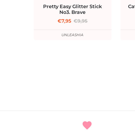
Pretty Easy Glitter Stick
Ca
No3. Brave
€7,95
€9,95
UNLEASHIA
favorite