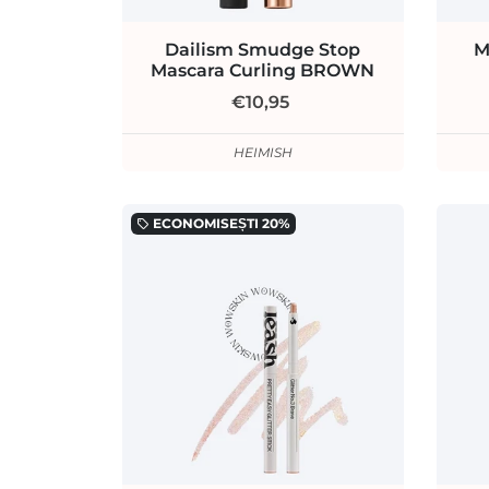
Dailism Smudge Stop
M
Mascara Curling BROWN
€10,95
HEIMISH
ECONOMISEȘTI
20%
local_offer