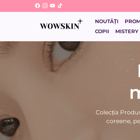
Sari
la
conținut
NOUTĂȚI
PRO
COPII
MISTERY
m
Colecția Produs
coreene, per