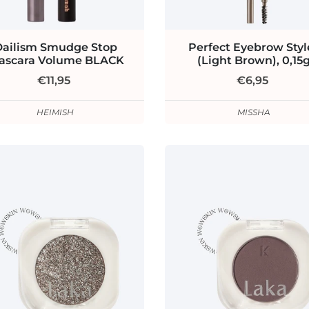
Dailism Smudge Stop
Perfect Eyebrow Styl
ascara Volume BLACK
(Light Brown), 0,15
€11,95
€6,95
HEIMISH
MISSHA