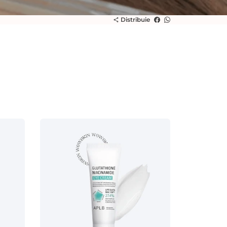
Distribuie
share