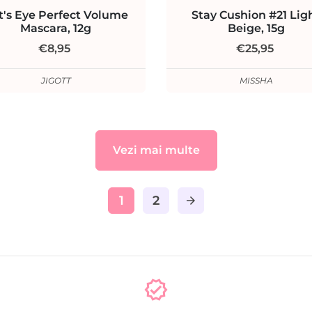
t's Eye Perfect Volume
Stay Cushion #21 Lig
Mascara, 12g
Beige, 15g
€8,95
€25,95
JIGOTT
MISSHA
Vezi mai multe
1
2
arrow_forward
verified