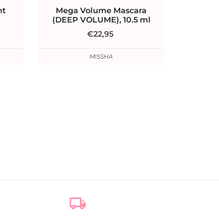
ht
Mega Volume Mascara
(DEEP VOLUME), 10.5 ml
€22,95
MISSHA
local_shipping