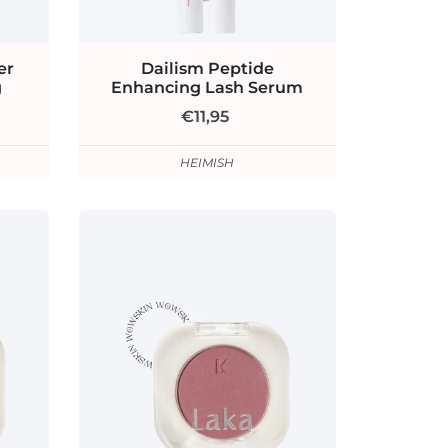
er
Dailism Peptide
g
Enhancing Lash Serum
€11,95
HEIMISH