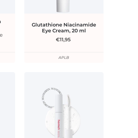
h
Glutathione Niacinamide
Eye Cream, 20 ml
ie
€11,95
APLB