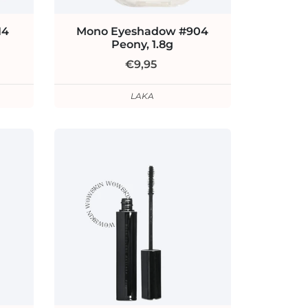
14
Mono Eyeshadow #904
Peony, 1.8g
€9,95
LAKA