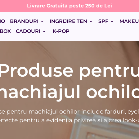
Livrare Gratuită peste 250 de Lei
MO
BRANDURI
INGRIJIRE TEN
SPF
MAKE
keyboard_arrow_down
keyboard_arrow_down
keyboard_arrow_down
 BOX
CADOURI
K-POP
keyboard_arrow_down
Produse pentr
achiajul ochil
e pentru machiajul ochilor include farduri, eye
fecte pentru a evidenția privirea și a crea look-u