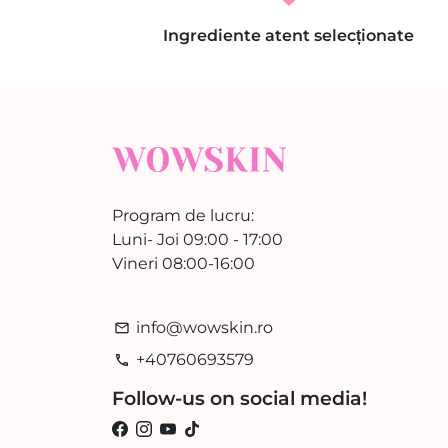
Ingrediente atent selecționate
Program de lucru:
Luni- Joi 09:00 - 17:00
Vineri 08:00-16:00
info@wowskin.ro
email
+40760693579
phone
Follow-us on social media!