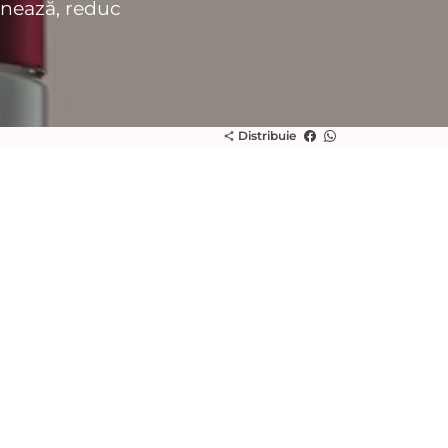
inează, reduc
Distribuie
share