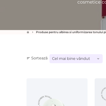
cosmetice co
Produse pentru albirea si uniformizarea tonului pie
home
keyboard_arrow_right
Sortează
sort