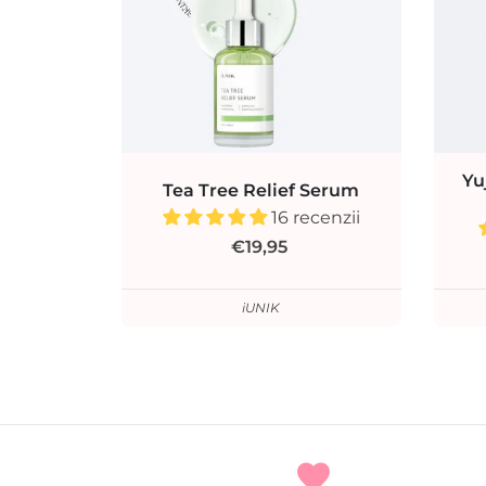
Yu
Tea Tree Relief Serum
16 recenzii
€19,95
iUNIK
favorite