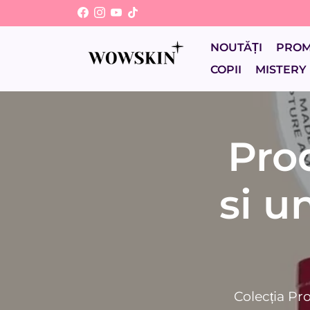
Sari
la
conținut
NOUTĂȚI
PRO
COPII
MISTERY
Pro
si u
Colecția Pr