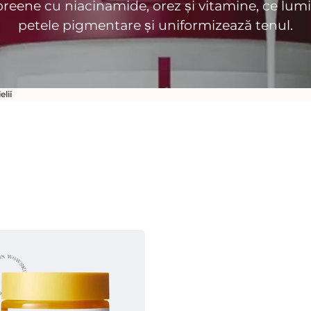
reene cu niacinamide, orez și vitamine, ce lum
petele pigmentare și uniformizează tenul.
lii