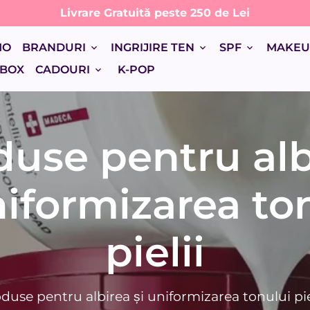
Livrare Gratuită peste 250 de Lei
MO
BRANDURI
INGRIJIRE TEN
SPF
MAKE
keyboard_arrow_down
keyboard_arrow_down
keyboard_arrow_down
 BOX
CADOURI
K-POP
keyboard_arrow_down
duse pentru alb
niformizarea to
pielii
oduse pentru albirea și uniformizarea tonului pie