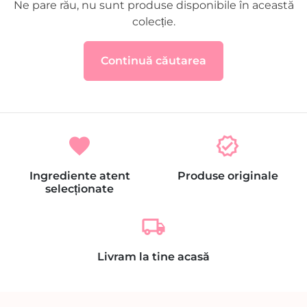
Ne pare rău, nu sunt produse disponibile în această
colecție.
Continuă căutarea
favorite
verified
Ingrediente atent
Produse originale
selecționate
local_shipping
Livram la tine acasă