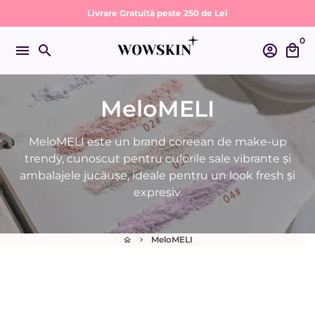
Sari
Livrare Gratuită peste 250 de Lei
la
0
conținut
menu
search
account_circle
local_mall
MeloMELI
MeloMELI este un brand coreean de make-up
trendy, cunoscut pentru culorile sale vibrante și
ambalajele jucăușe, ideale pentru un look fresh și
expresiv.
MeloMELI
home
keyboard_arrow_right