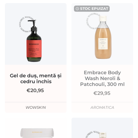
STOC EPUIZAT
watch_later
Embrace Body
Gel de duș, mentă și
Wash Neroli &
cedru închis
Patchouli, 300 ml
€20,95
€29,95
WOWSKIN
AROMATICA