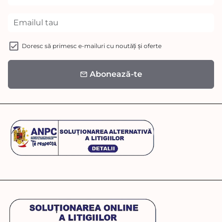
Doresc să primesc e-mailuri cu noutăți și oferte
Abonează-te
email