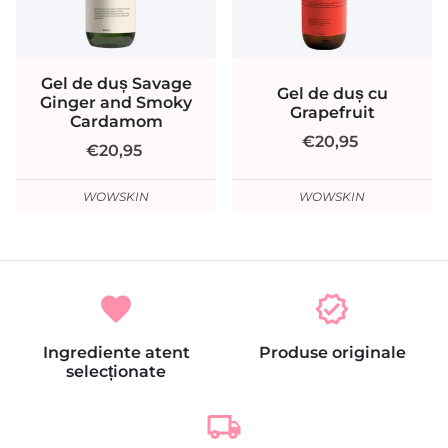
Gel de duș Savage
Gel de duș cu
Ginger and Smoky
Grapefruit
Cardamom
€20,95
€20,95
WOWSKIN
WOWSKIN
favorite
verified
Ingrediente atent
Produse originale
selecționate
local_shipping