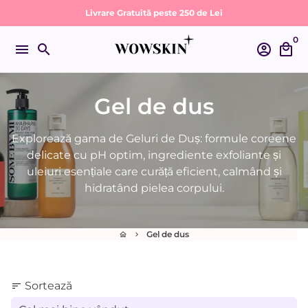
Sari
Livrare Gratuită peste 250 de Lei
la
0
conținut
menu
search
account_circle
local_mall
Gel de dus
Explorează gama de Geluri de Duș: formule coreene
delicate cu pH optim, ingrediente exfoliante și
uleiuri esențiale care curăță eficient, calmând și
hidratând pielea corpului.
Gel de dus
home
keyboard_arrow_right
Sortează
sort