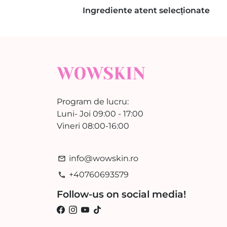
Ingrediente atent selecționate
Program de lucru:
Luni- Joi 09:00 - 17:00
Vineri 08:00-16:00
info@wowskin.ro
email
+40760693579
phone
Follow-us on social media!