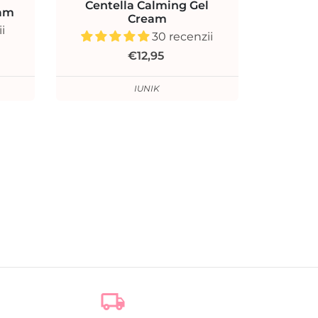
Centella Calming Gel
eam
Cream
i
30 recenzii
€12,95
IUNIK
local_shipping