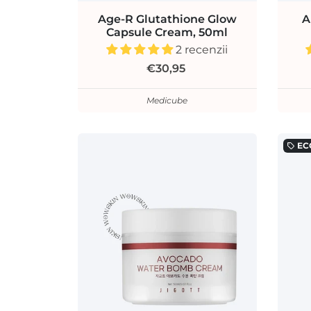
Age-R Glutathione Glow
A
Capsule Cream, 50ml
2 recenzii
€30,95
Medicube
EC
local_offer