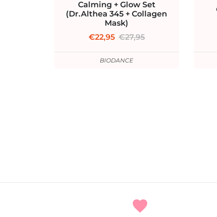
Calming + Glow Set
(Dr.Althea 345 + Collagen
Mask)
€22,95
€27,95
BIODANCE
favorite