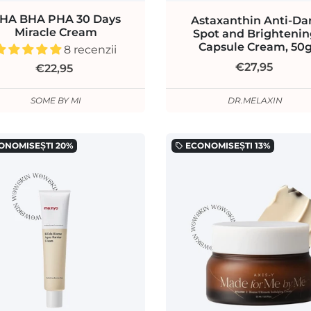
HA BHA PHA 30 Days
Astaxanthin Anti-Da
Miracle Cream
Spot and Brighteni
Capsule Cream, 50
8 recenzii
€27,95
€22,95
SOME BY MI
DR.MELAXIN
ONOMISEȘTI
20%
ECONOMISEȘTI
13%
local_offer