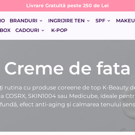
Livrare Gratuită peste 250 de Lei
MO
BRANDURI
INGRIJIRE TEN
SPF
MAKE
keyboard_arrow_down
keyboard_arrow_down
keyboard_arrow_down
 BOX
CADOURI
K-POP
keyboard_arrow_down
Creme de fata
ți rutina cu produse coreene de top K-Beauty de
a COSRX, SKIN1004 sau Medicube, ideale pentr
fundă, efect anti-aging și calmarea tenului sensi