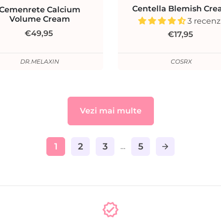
Centella Blemish Cr
Cemenrete Calcium
Volume Cream
3 recenzi
€49,95
€17,95
DR.MELAXIN
COSRX
Vezi mai multe
1
2
3
5
…
arrow_forward
verified