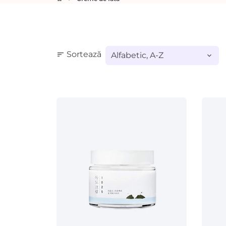
Sortează
sort