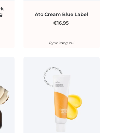
rk
ng
Ato Cream Blue Label
g
€16,95
Pyunkang Yul