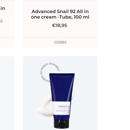
 in
Advanced Snail 92 All in
one cream -Tube, 100 ml
ii
€18,95
COSRX