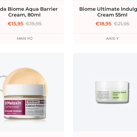
ida Biome Aqua Barrier
Biome Ultimate Indul
Cream, 80ml
Cream 55ml
€15,95
€19,95
€18,95
€21,95
MAN:YO
AXIS-Y