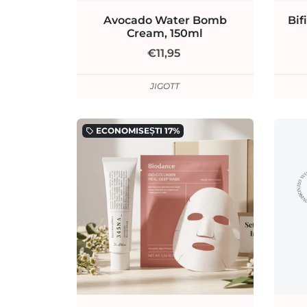
Avocado Water Bomb
Bif
Cream, 150ml
€11,95
JIGOTT
ECONOMISEȘTI
17%
local_offer