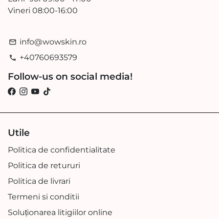
Vineri 08:00-16:00
info@wowskin.ro
email
+40760693579
phone
Follow-us on social media!
Utile
Politica de confidentialitate
Politica de retururi
Politica de livrari
Termeni si conditii
Soluționarea litigiilor online