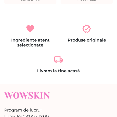
favorite
verified
Ingrediente atent
Produse originale
selecționate
local_shipping
Livram la tine acasă
Program de lucru:
Luni- Joi 09:00 - 17:00