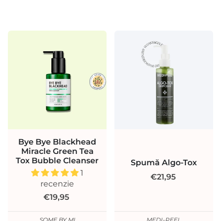
Bye Bye Blackhead
Miracle Green Tea
Tox Bubble Cleanser
Spumă Algo-Tox
1
€21,95
recenzie
€19,95
SOME BY MI
MEDI-PEEL