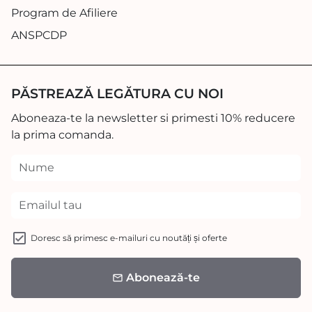
Program de Afiliere
ANSPCDP
PĂSTREAZĂ LEGĂTURA CU NOI
Aboneaza-te la newsletter si primesti 10% reducere
la prima comanda.
Doresc să primesc e-mailuri cu noutăți și oferte
Abonează-te
email