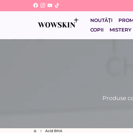
Sari
la
conținut
NOUTĂȚI
PRO
COPII
MISTERY
Produse co
Acid BHA
home
keyboard_arrow_right