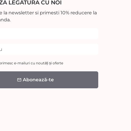
ZĂ LEGĂTURA CU NOI
 la newsletter si primesti 10% reducere la
nda.
rimesc e-mailuri cu noutăți și oferte
Abonează-te
email