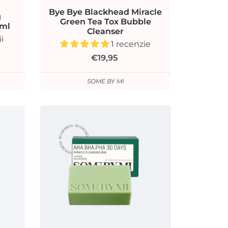
Bye Bye Blackhead Miracle
g
Green Tea Tox Bubble
 ml
Cleanser
i
1 recenzie
€19,95
SOME BY MI