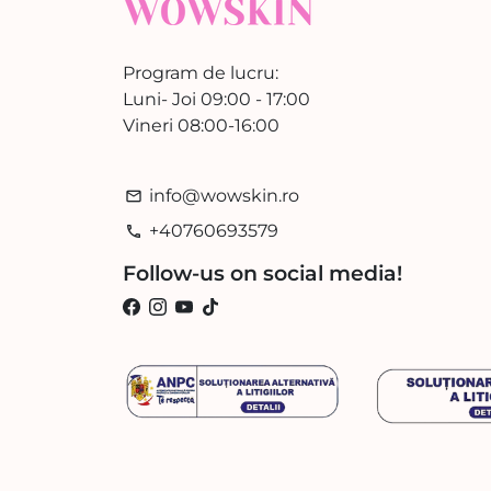
Program de lucru:
Luni- Joi 09:00 - 17:00
Vineri 08:00-16:00
info@wowskin.ro
email
+40760693579
phone
Follow-us on social media!