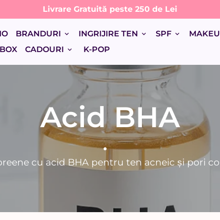
Livrare Gratuită peste 250 de Lei
MO
BRANDURI
INGRIJIRE TEN
SPF
MAKE
keyboard_arrow_down
keyboard_arrow_down
keyboard_arrow_down
 BOX
CADOURI
K-POP
keyboard_arrow_down
Acid BHA
reene cu acid BHA pentru ten acneic și pori co