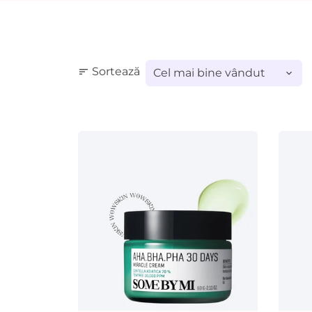
Sortează
sort