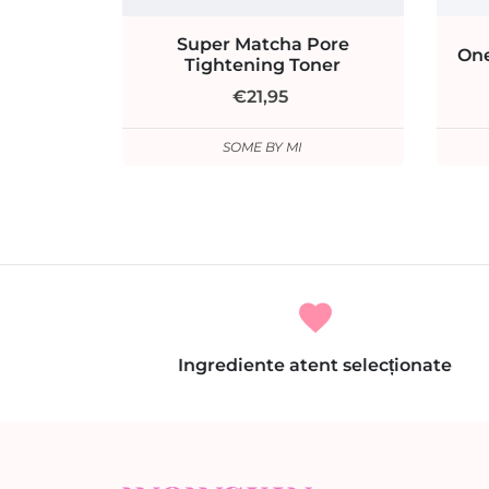
Super Matcha Pore
One
Tightening Toner
€21,95
SOME BY MI
favorite
Ingrediente atent selecționate