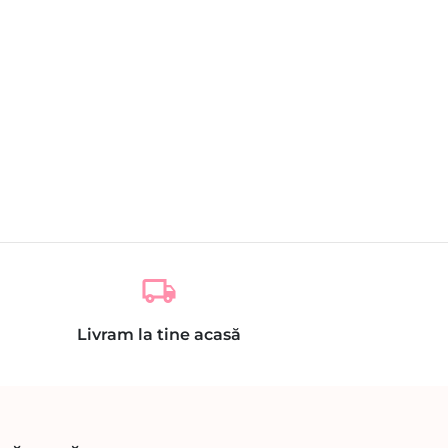
local_shipping
Livram la tine acasă