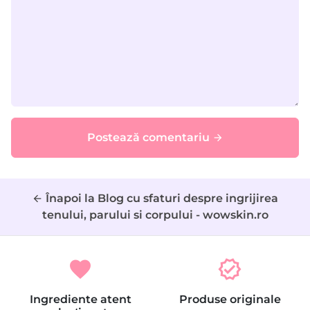
Postează comentariu
arrow_forward
Înapoi la Blog cu sfaturi despre ingrijirea
arrow_back
tenului, parului si corpului - wowskin.ro
favorite
verified
Ingrediente atent
Produse originale