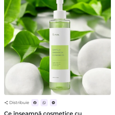
Distribuie
share
Ce înseamnă cosmetice cu