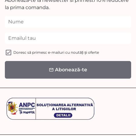
Aboneaza-te la newsletter si primesti 10% reducere
la prima comanda.
Doresc să primesc e-mailuri cu noutăți și oferte
Abonează-te
email