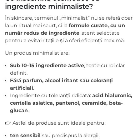
ingrediente minimaliste?
În skincare, termenul „minimalist” nu se referă doar
la un ritual mai scurt, ci la
formule curate, cu un
număr redus de ingrediente
, atent selectate
pentru a evita iritațiile și a oferi eficiență maximă.
Un produs minimalist are:
Sub 10–15 ingrediente active
, toate cu rol clar
definit.
Fără parfum, alcool iritant sau coloranți
artificiali.
Ingrediente cu toleranță ridicată:
acid hialuronic,
centella asiatica, pantenol, ceramide, beta-
glucan
.
👉 Astfel de produse sunt ideale pentru:
ten sensibil
sau predispus la alergii,