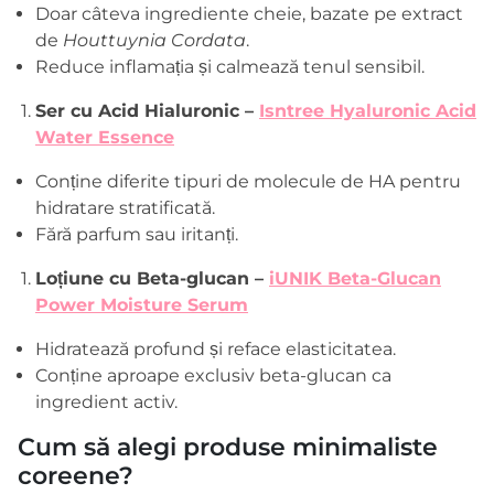
Doar câteva ingrediente cheie, bazate pe extract
de
Houttuynia Cordata
.
Reduce inflamația și calmează tenul sensibil.
Ser cu Acid Hialuronic –
Isntree Hyaluronic Acid
Water Essence
Conține diferite tipuri de molecule de HA pentru
hidratare stratificată.
Fără parfum sau iritanți.
Loțiune cu Beta-glucan –
iUNIK Beta-Glucan
Power Moisture Serum
Hidratează profund și reface elasticitatea.
Conține aproape exclusiv beta-glucan ca
ingredient activ.
Cum să alegi produse minimaliste
coreene?