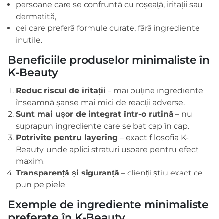
persoane care se confruntă cu roșeață, iritații sau
dermatită,
cei care preferă formule curate, fără ingrediente
inutile.
Beneficiile produselor minimaliste în
K-Beauty
Reduc riscul de iritații
– mai puține ingrediente
înseamnă șanse mai mici de reacții adverse.
Sunt mai ușor de integrat într-o rutină
– nu
suprapun ingrediente care se bat cap în cap.
Potrivite pentru layering
– exact filosofia K-
Beauty, unde aplici straturi ușoare pentru efect
maxim.
Transparență și siguranță
– clienții știu exact ce
pun pe piele.
Exemple de ingrediente minimaliste
preferate în K-Beauty