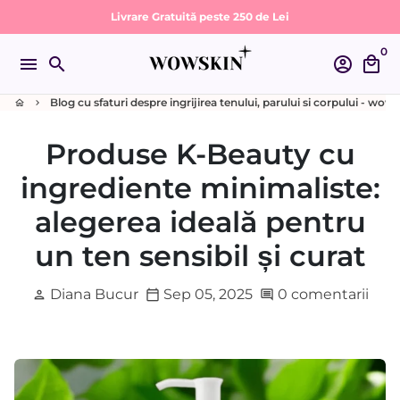
Sari
Livrare Gratuită peste 250 de Lei
la
0
conținut
menu
search
account_circle
local_mall
Blog cu sfaturi despre ingrijirea tenului, parului si corpului - wow
home
keyboard_arrow_right
Produse K-Beauty cu
ingrediente minimaliste:
alegerea ideală pentru
un ten sensibil și curat
Diana Bucur
Sep 05, 2025
0 comentarii
person
calendar_today
comment