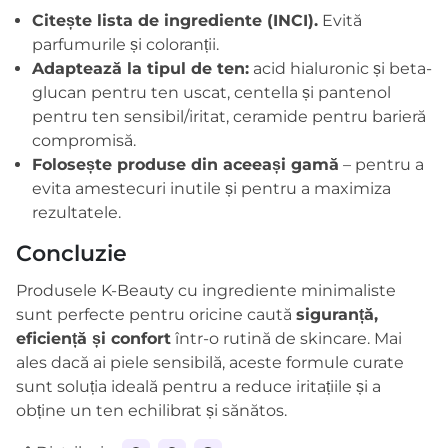
Citește lista de ingrediente (INCI).
Evită
parfumurile și coloranții.
Adaptează la tipul de ten:
acid hialuronic și beta-
glucan pentru ten uscat, centella și pantenol
pentru ten sensibil/iritat, ceramide pentru barieră
compromisă.
Folosește produse din aceeași gamă
– pentru a
evita amestecuri inutile și pentru a maximiza
rezultatele.
Concluzie
Produsele K-Beauty cu ingrediente minimaliste
sunt perfecte pentru oricine caută
siguranță,
eficiență și confort
într-o rutină de skincare. Mai
ales dacă ai piele sensibilă, aceste formule curate
sunt soluția ideală pentru a reduce iritațiile și a
obține un ten echilibrat și sănătos.