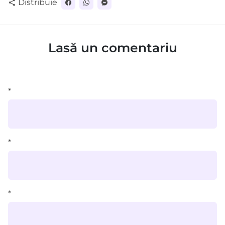
Distribuie
share
Lasă un comentariu
*
*
*