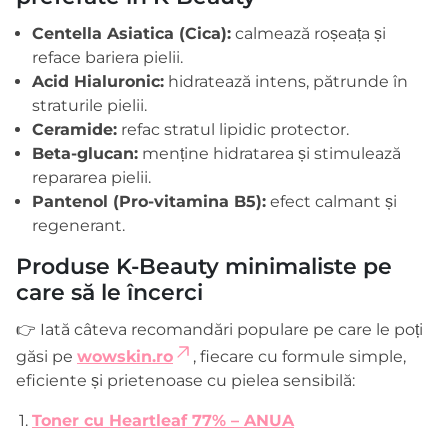
Centella Asiatica (Cica):
calmează roșeața și
reface bariera pielii.
Acid Hialuronic:
hidratează intens, pătrunde în
straturile pielii.
Ceramide:
refac stratul lipidic protector.
Beta-glucan:
menține hidratarea și stimulează
repararea pielii.
Pantenol (Pro-vitamina B5):
efect calmant și
regenerant.
Produse K-Beauty minimaliste pe
care să le încerci
👉 Iată câteva recomandări populare pe care le poți
găsi pe
wowskin.ro
, fiecare cu formule simple,
eficiente și prietenoase cu pielea sensibilă:
Toner cu Heartleaf 77% – ANUA