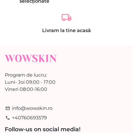
selecționate
local_shipping
Livram la tine acasă
Program de lucru:
Luni- Joi 09:00 - 17:00
Vineri 08:00-16:00
info@wowskin.ro
email
+40760693579
phone
Follow-us on social media!