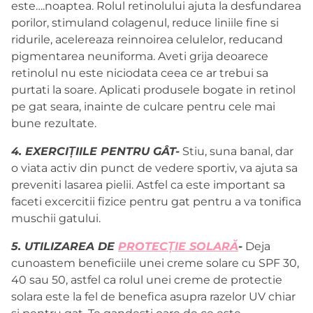
este….noaptea. Rolul retinolului ajuta la desfundarea
porilor, stimuland colagenul, reduce liniile fine si
ridurile, acelereaza reinnoirea celulelor, reducand
pigmentarea neuniforma. Aveti grija deoarece
retinolul nu este niciodata ceea ce ar trebui sa
purtati la soare. Aplicati produsele bogate in retinol
pe gat seara, inainte de culcare pentru cele mai
bune rezultate.
4. EXERCIȚIILE PENTRU GÂT-
Stiu, suna banal, dar
o viata activ din punct de vedere sportiv, va ajuta sa
preveniti lasarea pielii. Astfel ca este important sa
faceti excercitii fizice pentru gat pentru a va tonifica
muschii gatului.
5. UTILIZAREA DE
PROTECȚIE SOLARĂ
-
Deja
cunoastem beneficiile unei creme solare cu SPF 30,
40 sau 50, astfel ca rolul unei creme de protectie
solara este la fel de benefica asupra razelor UV chiar