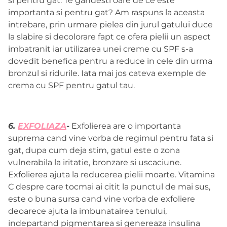
si pentru gat. Te gandesti oare de ce este
importanta si pentru gat? Am raspuns la aceasta
intrebare, prin urmare pielea din jurul gatului duce
la slabire si decolorare fapt ce ofera pielii un aspect
imbatranit iar utilizarea unei creme cu SPF s-a
dovedit benefica pentru a reduce in cele din urma
bronzul si ridurile. Iata mai jos cateva exemple de
crema cu SPF pentru gatul tau.
6.
EXFOLIAZA
-
Exfolierea are o importanta
suprema cand vine vorba de regimul pentru fata si
gat, dupa cum deja stim, gatul este o zona
vulnerabila la iritatie, bronzare si uscaciune.
Exfolierea ajuta la reducerea pielii moarte. Vitamina
C despre care tocmai ai citit la punctul de mai sus,
este o buna sursa cand vine vorba de exfoliere
deoarece ajuta la imbunatairea tenului,
indepartand pigmentarea si genereaza insulina