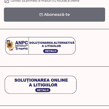
Doresc să primesc e-mailuri cu noutăți și oferte
Abonează-te
email