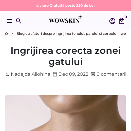
Sari
Livrare Gratuită peste 250 de Lei
la
0
conținut
menu
search
account_circle
local_mall
Blog cu sfaturi despre ingrijirea tenului, parului si corpului - wow
home
keyboard_arrow_right
Ingrijirea corecta zonei
gatului
Nadejda Aliohina
Dec 09, 2022
0 comentarii
person
calendar_today
comment