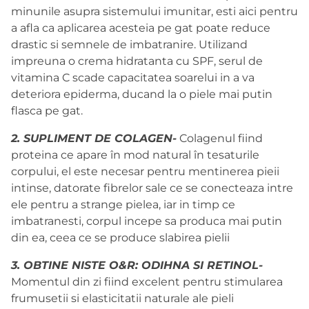
minunile asupra sistemului imunitar, esti aici pentru
a afla ca aplicarea acesteia pe gat poate reduce
drastic si semnele de imbatranire. Utilizand
impreuna o crema hidratanta cu SPF, serul de
vitamina C scade capacitatea soarelui in a va
deteriora epiderma, ducand la o piele mai putin
flasca pe gat.
2. SUPLIMENT DE COLAGEN-
Colagenul fiind
proteina ce apare în mod natural în tesaturile
corpului, el este necesar pentru mentinerea pieii
intinse, datorate fibrelor sale ce se conecteaza intre
ele pentru a strange pielea, iar in timp ce
imbatranesti, corpul incepe sa produca mai putin
din ea, ceea ce se produce slabirea pielii
3. OBTINE NISTE O&R: ODIHNA SI RETINOL-
Momentul din zi fiind excelent pentru stimularea
frumusetii si elasticitatii naturale ale pieli