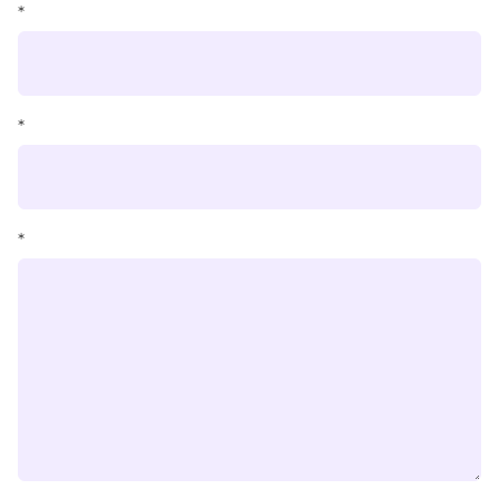
*
*
*