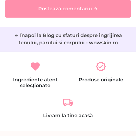
Postează comentariu
arrow_forward
Înapoi la Blog cu sfaturi despre ingrijirea
arrow_back
tenului, parului si corpului - wowskin.ro
favorite
verified
Ingrediente atent
Produse originale
selecționate
local_shipping
Livram la tine acasă