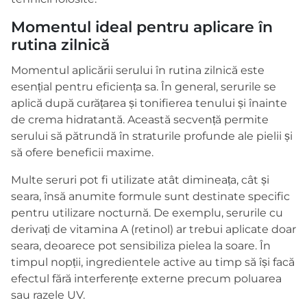
Momentul ideal pentru aplicare în
rutina zilnică
Momentul aplicării serului în rutina zilnică este
esențial pentru eficiența sa. În general, serurile se
aplică după curățarea și tonifierea tenului și înainte
de crema hidratantă. Această secvență permite
serului să pătrundă în straturile profunde ale pielii și
să ofere beneficii maxime.
Multe seruri pot fi utilizate atât dimineața, cât și
seara, însă anumite formule sunt destinate specific
pentru utilizare nocturnă. De exemplu, serurile cu
derivați de vitamina A (retinol) ar trebui aplicate doar
seara, deoarece pot sensibiliza pielea la soare. În
timpul nopții, ingredientele active au timp să își facă
efectul fără interferențe externe precum poluarea
sau razele UV.