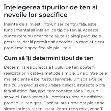
Înțelegerea tipurilor de ten și
nevoile lor specifice
Înainte de a investi într-un ser pentru față, este
fundamental să înțelegi ce tip de ten ai. Această
cunoaștere nu doar că te ajută să alegi produsele
potrivite, dar îți permite să abordezi în mod eficient
problemele specifice ale pielii tale.
Cum să îți determini tipul de ten
Determinarea corectă a tipului de ten poate fi
realizată prin câteva metode simple. Una dintre cele
mai eficiente este "testul șervețelului": spală-te pe
față cu un produs de curățare delicat, așteaptă o oră
fără să atingi fața, apoi tamponează zona T cu un
șervețel. Dacă șervețelul prezintă urme de grăsime,
probabil ai ten gras. Dacă nu are urme dar pielea se
simte întinsă, ai ten uscat. Pentru ten mixt, zona T