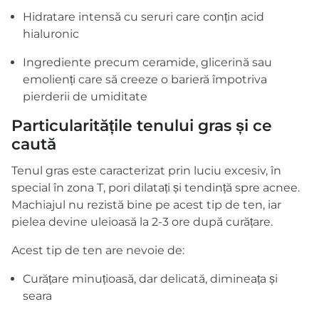
Hidratare intensă cu seruri care conțin acid
hialuronic
Ingrediente precum ceramide, glicerină sau
emolienți care să creeze o barieră împotriva
pierderii de umiditate
Particularitățile tenului gras și ce
caută
Tenul gras este caracterizat prin luciu excesiv, în
special în zona T, pori dilatați și tendință spre acnee.
Machiajul nu rezistă bine pe acest tip de ten, iar
pielea devine uleioasă la 2-3 ore după curățare.
Acest tip de ten are nevoie de:
Curățare minuțioasă, dar delicată, dimineața și
seara