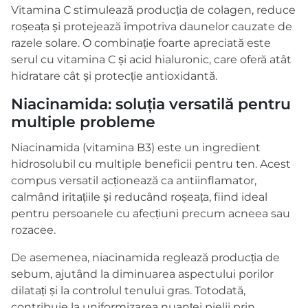
Vitamina C stimulează producția de colagen, reduce
roșeața și protejează împotriva daunelor cauzate de
razele solare. O combinație foarte apreciată este
serul cu vitamina C și acid hialuronic, care oferă atât
hidratare cât și protecție antioxidantă.
Niacinamida: soluția versatilă pentru
multiple probleme
Niacinamida (vitamina B3) este un ingredient
hidrosolubil cu multiple beneficii pentru ten. Acest
compus versatil acționează ca antiinflamator,
calmând iritațiile și reducând roșeața, fiind ideal
pentru persoanele cu afecțiuni precum acneea sau
rozacee.
De asemenea, niacinamida reglează producția de
sebum, ajutând la diminuarea aspectului porilor
dilatați și la controlul tenului gras. Totodată,
contribuie la uniformizarea nuanței pielii prin