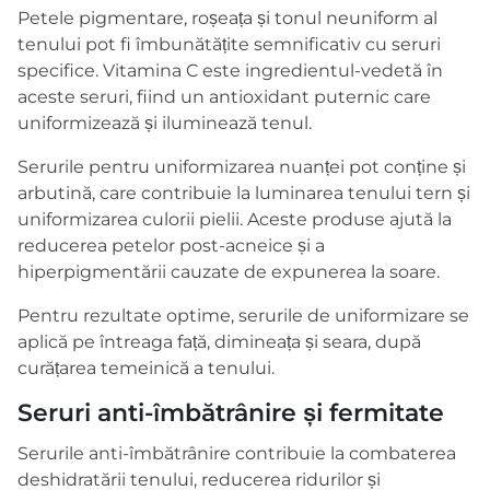
Petele pigmentare, roșeața și tonul neuniform al
tenului pot fi îmbunătățite semnificativ cu seruri
specifice. Vitamina C este ingredientul-vedetă în
aceste seruri, fiind un antioxidant puternic care
uniformizează și iluminează tenul.
Serurile pentru uniformizarea nuanței pot conține și
arbutină, care contribuie la luminarea tenului tern și
uniformizarea culorii pielii. Aceste produse ajută la
reducerea petelor post-acneice și a
hiperpigmentării cauzate de expunerea la soare.
Pentru rezultate optime, serurile de uniformizare se
aplică pe întreaga față, dimineața și seara, după
curățarea temeinică a tenului.
Seruri anti-îmbătrânire și fermitate
Serurile anti-îmbătrânire contribuie la combaterea
deshidratării tenului, reducerea ridurilor și