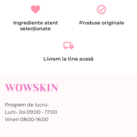
favorite
verified
Ingrediente atent
Produse originale
selecționate
local_shipping
Livram la tine acasă
Program de lucru:
Luni- Joi 09:00 - 17:00
Vineri 08:00-16:00