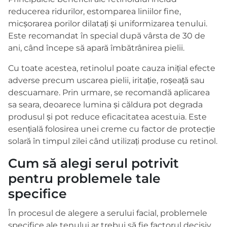
reducerea ridurilor, estomparea liniilor fine,
micșorarea porilor dilatați și uniformizarea tenului.
Este recomandat în special după vârsta de 30 de
ani, când începe să apară îmbătrânirea pielii.
Cu toate acestea, retinolul poate cauza inițial efecte
adverse precum uscarea pielii, iritație, roșeață sau
descuamare. Prin urmare, se recomandă aplicarea
sa seara, deoarece lumina și căldura pot degrada
produsul și pot reduce eficacitatea acestuia. Este
esențială folosirea unei creme cu factor de protecție
solară în timpul zilei când utilizați produse cu retinol.
Cum să alegi serul potrivit
pentru problemele tale
specifice
În procesul de alegere a serului facial, problemele
specifice ale tenului ar trebui să fie factorul decisiv.