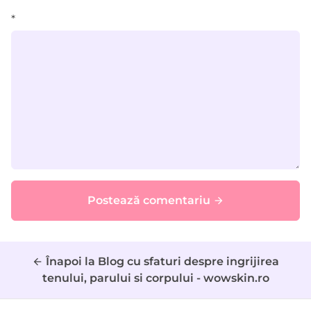
*
Postează comentariu
arrow_forward
Înapoi la Blog cu sfaturi despre ingrijirea
arrow_back
tenului, parului si corpului - wowskin.ro