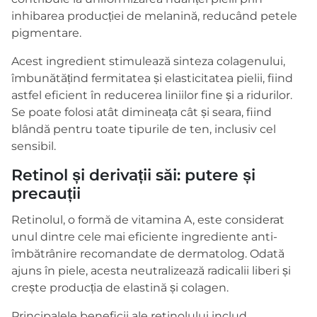
inhibarea producției de melanină, reducând petele
pigmentare.
Acest ingredient stimulează sinteza colagenului,
îmbunătățind fermitatea și elasticitatea pielii, fiind
astfel eficient în reducerea liniilor fine și a ridurilor.
Se poate folosi atât dimineața cât și seara, fiind
blândă pentru toate tipurile de ten, inclusiv cel
sensibil.
Retinol și derivații săi: putere și
precauții
Retinolul, o formă de vitamina A, este considerat
unul dintre cele mai eficiente ingrediente anti-
îmbătrânire recomandate de dermatolog. Odată
ajuns în piele, acesta neutralizează radicalii liberi și
crește producția de elastină și colagen.
Principalele beneficii ale retinolului includ