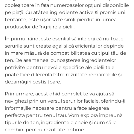
copleșitoare în fața numeroaselor opțiuni disponibile
pe piață. Cu atâtea ingrediente active și promisiuni
tentante, este ușor să te simți pierdut în lumea
produselor de îngrijire a pielii.
În primul rând, este esențial să înțelegi că nu toate
serurile sunt create egal și că eficiența lor depinde
în mare măsură de compatibilitatea cu tipul tău de
ten. De asemenea, cunoașterea ingredientelor
potrivite pentru nevoile specifice ale pielii tale
poate face diferența între rezultate remarcabile și
dezamăgiri costisitoare.
Prin urmare, acest ghid complet te va ajuta să
navighezi prin universul serurilor faciale, oferindu-ți
informațiile necesare pentru a face alegerea
perfectă pentru tenul tău. Vom explora împreună
tipurile de ten, ingredientele cheie și cum să le
combini pentru rezultate optime.