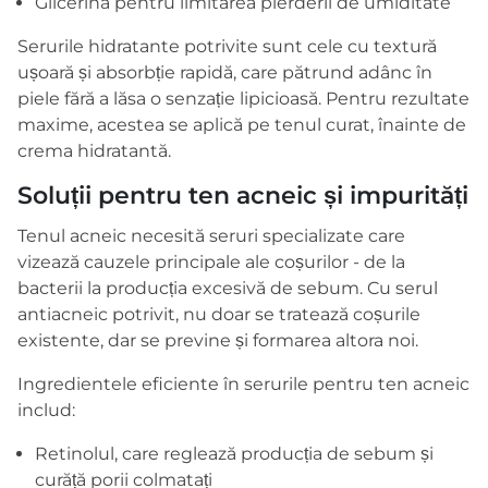
Glicerină pentru limitarea pierderii de umiditate
Serurile hidratante potrivite sunt cele cu textură
ușoară și absorbție rapidă, care pătrund adânc în
piele fără a lăsa o senzație lipicioasă. Pentru rezultate
maxime, acestea se aplică pe tenul curat, înainte de
crema hidratantă.
Soluții pentru ten acneic și impurități
Tenul acneic necesită seruri specializate care
vizează cauzele principale ale coșurilor - de la
bacterii la producția excesivă de sebum. Cu serul
antiacneic potrivit, nu doar se tratează coșurile
existente, dar se previne și formarea altora noi.
Ingredientele eficiente în serurile pentru ten acneic
includ:
Retinolul, care reglează producția de sebum și
curăță porii colmatați