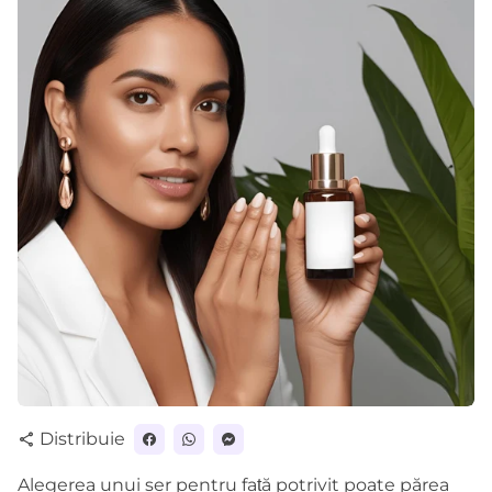
Distribuie
share
Alegerea unui ser pentru față potrivit poate părea