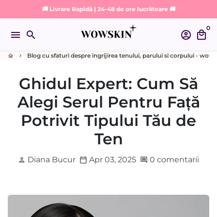
Sari
🚚 Livrare Rapidă | 24-48 de ore lucrătoare 🚚
la
0
conținut
menu
search
account_circle
local_mall
Blog cu sfaturi despre ingrijirea tenului, parului si corpului - wow
home
keyboard_arrow_right
Ghidul Expert: Cum Să
Alegi Serul Pentru Față
Potrivit Tipului Tău de
Ten
Diana Bucur
Apr 03, 2025
0 comentarii
person
calendar_today
comment