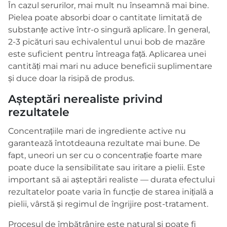
În cazul serurilor, mai mult nu înseamnă mai bine.
Pielea poate absorbi doar o cantitate limitată de
substanțe active într-o singură aplicare. În general,
2-3 picături sau echivalentul unui bob de mazăre
este suficient pentru întreaga față. Aplicarea unei
cantități mai mari nu aduce beneficii suplimentare
și duce doar la risipă de produs.
Așteptări nerealiste privind
rezultatele
Concentrațiile mari de ingrediente active nu
garantează întotdeauna rezultate mai bune. De
fapt, uneori un ser cu o concentrație foarte mare
poate duce la sensibilitate sau iritare a pielii. Este
important să ai așteptări realiste — durata efectului
rezultatelor poate varia în funcție de starea inițială a
pielii, vârstă și regimul de îngrijire post-tratament.
Procesul de îmbătrânire este natural și poate fi