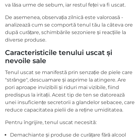
va lăsa urme de sebum, iar restul feței va fi uscat.
De asemenea, observația zilnică este valoroasă -
analizează cum se comportă tenul tău la câteva ore
după curățare, schimbările sezoniere și reacțiile la
diverse produse.
Caracteristicile tenului uscat și
nevoile sale
Tenul uscat se manifestă prin senzație de piele care
"strânge", descuamare și asprime la atingere. Are
pori aproape invizibili și riduri mai vizibile, fiind
predispus la iritații. Acest tip de ten se datorează
unei insuficiențe secretorii a glandelor sebacee, care
reduce capacitatea pielii de a reține umiditatea.
Pentru îngrijire, tenul uscat necesită:
Demachiante și produse de curățare fără alcool