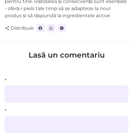
pentru tine. Răbdarea și consecvența sunt esențiale
- oferă-i pielii tale timp să se adapteze la noul
produs și să răspundă la ingredientele active
Distribuie
share
Lasă un comentariu
*
*