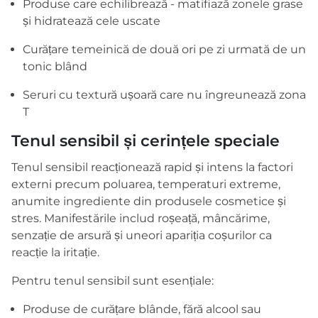
Produse care echilibrează - matifiază zonele grase
și hidratează cele uscate
Curățare temeinică de două ori pe zi urmată de un
tonic blând
Seruri cu textură ușoară care nu îngreunează zona
T
Tenul sensibil și cerințele speciale
Tenul sensibil reacționează rapid și intens la factori
externi precum poluarea, temperaturi extreme,
anumite ingrediente din produsele cosmetice și
stres. Manifestările includ roșeață, mâncărime,
senzație de arsură și uneori apariția coșurilor ca
reacție la iritație.
Pentru tenul sensibil sunt esențiale:
Produse de curățare blânde, fără alcool sau