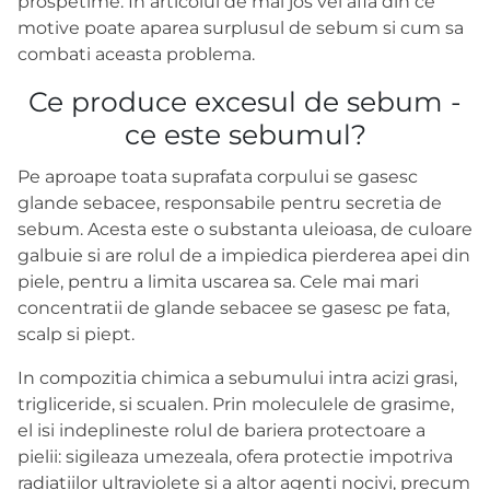
prospetime. In articolul de mai jos vei afla din ce
motive poate aparea surplusul de sebum si cum sa
combati aceasta problema.
Ce produce excesul de sebum -
ce este sebumul?
Pe aproape toata suprafata corpului se gasesc
glande sebacee, responsabile pentru secretia de
sebum. Acesta este o substanta uleioasa, de culoare
galbuie si are rolul de a impiedica pierderea apei din
piele, pentru a limita uscarea sa. Cele mai mari
concentratii de glande sebacee se gasesc pe fata,
scalp si piept.
In compozitia chimica a sebumului intra acizi grasi,
trigliceride, si scualen. Prin moleculele de grasime,
el isi indeplineste rolul de bariera protectoare a
pielii: sigileaza umezeala, ofera protectie impotriva
radiatiilor ultraviolete si a altor agenti nocivi, precum