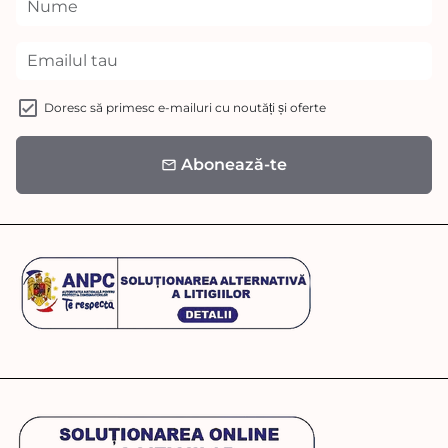
Doresc să primesc e-mailuri cu noutăți și oferte
Abonează-te
email