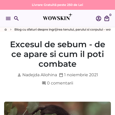
Sari
🚚 Livrare Rapidă | 24-48 de ore lucrătoare 🚚
Livrare Gratuită peste 250 de Lei
la
0
conținut
menu
search
account_circle
local_mall
Blog cu sfaturi despre ingrijirea tenului, parului si corpului - wow
home
keyboard_arrow_right
Excesul de sebum - de
ce apare si cum il poti
combate
Nadejda Aliohina
1 noiembrie 2021
person
calendar_today
0 comentarii
comment