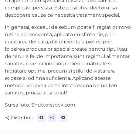
sa apelezi la un specialist daca acneea sau alte
complicatii persista. Este posibil ca doctorul sa
descopere cauze ce necesita tratament special.
In general, excesul de sebum poate fi reglat printr-o
rutina consecventa, aplicata cu sfintenie, prin
curatarea delicata, dar eficienta a pielii si prin
folosirea produselor special create pentru tipul tau
de ten. La fel de importante sunt regimul alimentar
sanatos, care include ingrediente naturale si
hidratare optima, precum si stilul de viata fara
excese si odihna suficienta. Aplicand aceste
metode, vei avea parte intotdeauna de un ten
sanatos, proaspat si curat!
Sursa foto: Shutterstock.com.
Distribuie
share