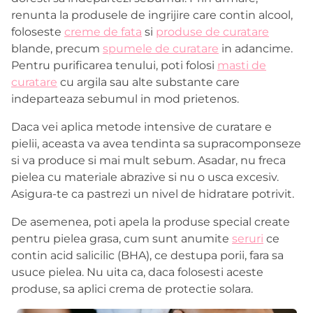
renunta la produsele de ingrijire care contin alcool,
foloseste
creme de fata
si
produse de curatare
blande, precum
spumele de curatare
in adancime.
Pentru purificarea tenului, poti folosi
masti de
curatare
cu argila sau alte substante care
indeparteaza sebumul in mod prietenos.
Daca vei aplica metode intensive de curatare e
pielii, aceasta va avea tendinta sa supracomponseze
si va produce si mai mult sebum. Asadar, nu freca
pielea cu materiale abrazive si nu o usca excesiv.
Asigura-te ca pastrezi un nivel de hidratare potrivit.
De asemenea, poti apela la produse special create
pentru pielea grasa, cum sunt anumite
seruri
ce
contin acid salicilic (BHA), ce destupa porii, fara sa
usuce pielea. Nu uita ca, daca folosesti aceste
produse, sa aplici crema de protectie solara.