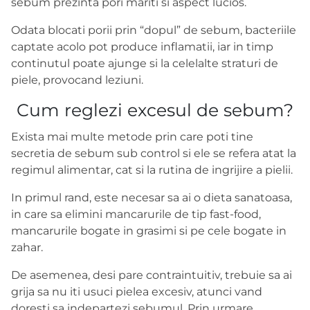
sebum prezinta pori mariti si aspect lucios.
Odata blocati porii prin “dopul” de sebum, bacteriile
captate acolo pot produce inflamatii, iar in timp
continutul poate ajunge si la celelalte straturi de
piele, provocand leziuni.
Cum reglezi excesul de sebum?
Exista mai multe metode prin care poti tine
secretia de sebum sub control si ele se refera atat la
regimul alimentar, cat si la rutina de ingrijire a pielii.
In primul rand, este necesar sa ai o dieta sanatoasa,
in care sa elimini mancarurile de tip fast-food,
mancarurile bogate in grasimi si pe cele bogate in
zahar.
De asemenea, desi pare contraintuitiv, trebuie sa ai
grija sa nu iti usuci pielea excesiv, atunci vand
doresti sa indepartezi sebumul. Prin urmare,