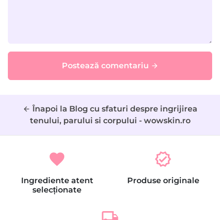
Postează comentariu
arrow_forward
Înapoi la Blog cu sfaturi despre ingrijirea
arrow_back
tenului, parului si corpului - wowskin.ro
favorite
verified
Ingrediente atent
Produse originale
selecționate
local_shipping