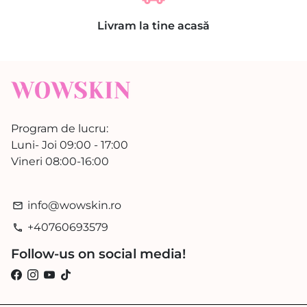
Livram la tine acasă
Program de lucru:
Luni- Joi 09:00 - 17:00
Vineri 08:00-16:00
info@wowskin.ro
email
+40760693579
phone
Follow-us on social media!