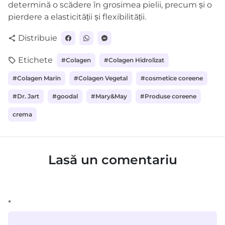
determină o scădere în grosimea pielii, precum și o
pierdere a elasticității și flexibilității.
Distribuie
share
Etichete
local_offer
#Colagen
#Colagen Hidrolizat
#Colagen Marin
#Colagen Vegetal
#cosmetice coreene
#Dr. Jart
#goodal
#Mary&May
#Produse coreene
crema
Lasă un comentariu
*