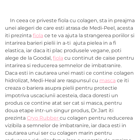
In ceea ce priveste fiola cu colagen, sta in preajma
unei alegeri de care esti atrasa de Medi-Peel, acesta
iti prezinta
fiola
ce te va ajuta la strangerea poriilor si
intarirea barieri pielii in a-ti ajuta pielea in a fi
elastica, iar daca iti plac produsele vegane, poti
alege de la Goodal,
fiola
cu continut de caise pentru
intarirea si reducerea semnelor de imbatranire.
Daca esti in cautarea unei masti ce contine colagen
hidrolizat, Medi-Heal are raspunsul cu
masca
ce iti
creaza o bariera asupra pielii pentru protectie
impotriva uscaciunii acesteia, daca doresti un
produs ce contine atat ser cat si masca, pentru
doua etape intr-un singur produs, Dr.Jart iti
prezinta
Cryo Rubber
cu colagen pentru reducerea
vizibila a semnelor de imbatranire, iar daca esti in
cautarea unui ser cu colagen marin pentru