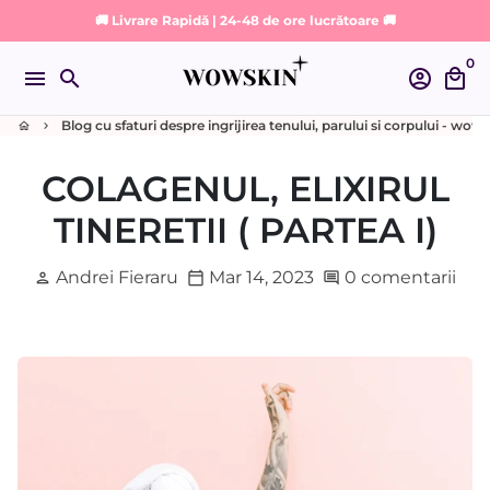
Sari
🚚 Livrare Rapidă | 24-48 de ore lucrătoare 🚚
la
0
conținut
menu
search
account_circle
local_mall
Blog cu sfaturi despre ingrijirea tenului, parului si corpului - wow
home
keyboard_arrow_right
COLAGENUL, ELIXIRUL
TINERETII ( PARTEA I)
Andrei Fieraru
Mar 14, 2023
0 comentarii
person
calendar_today
comment