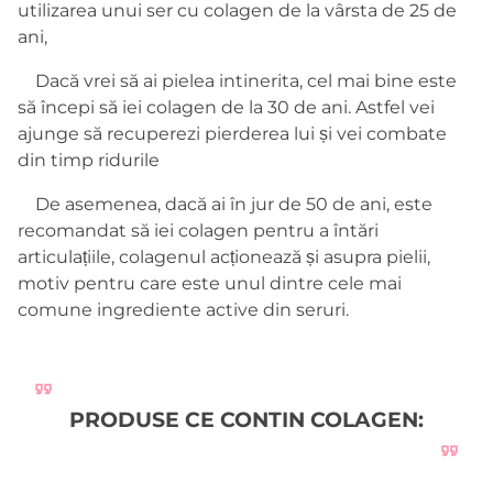
utilizarea unui ser cu colagen de la vârsta de 25 de
ani,
Dacă vrei
să
ai pielea intinerita, cel mai
bine
este
să
începi
să
iei
colagen
de la 30 de ani. Astfel vei
ajunge
să
recuperezi pierderea lui și vei combate
din timp ridurile
De asemenea, dacă ai în jur de 50 de ani, este
recomandat
să
iei
colagen
pentru a întări
articulațiile, colagenul acționează și asupra pielii,
motiv pentru care este unul dintre cele mai
comune ingrediente active din seruri.
PRODUSE CE CONTIN COLAGEN: