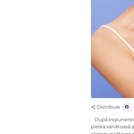
Distribuie
share
După expunerea pr
pielea sănătoasă și
corespunzătoare și