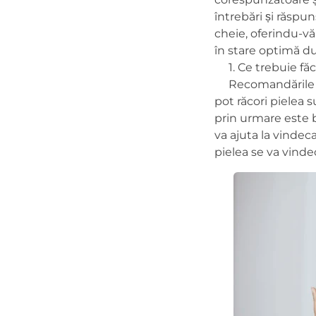
întrebări și răsp
cheie, oferindu-vă 
în stare optimă du
1. Ce trebuie făc
Recomandările noas
pot răcori pielea s
prin urmare este bi
va ajuta la vindec
pielea se va vind