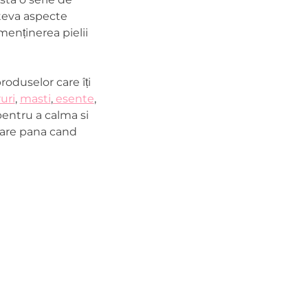
âteva aspecte
 menținerea pielii
oduselor care îți
uri
,
masti
,
esente
,
entru a calma si
soare pana cand