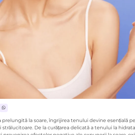
elungită la soare, îngrijirea tenului devine esențială p
 strălucitoare. De la curățarea delicată a tenului la hidrat
 prevenirea efectelor negative ale expunerii la soare, exi