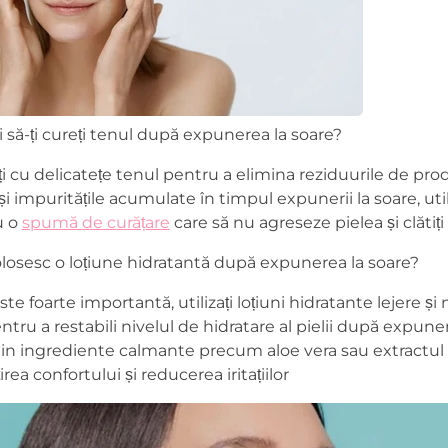
să-ți cureți tenul după expunerea la soare?
 cu delicatețe tenul pentru a elimina reziduurile de pro
a și impuritățile acumulate în timpul expunerii la soare, uti
u o
spumă de curățare
care să nu agreseze pielea și clătiț
olosesc o loțiune hidratantă după expunerea la soare?
e foarte importantă, utilizați loțiuni hidratante lejere și
u a restabili nivelul de hidratare al pielii după expuner
in ingrediente calmante precum aloe vera sau extractul 
rea confortului și reducerea iritațiilor