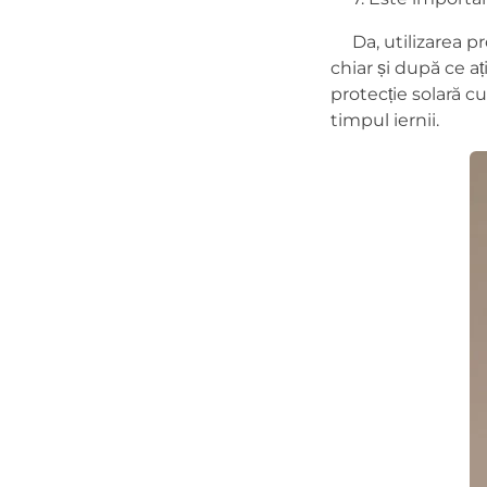
Da, utilizarea pro
chiar și după ce aț
protecție solară cu 
timpul iernii.