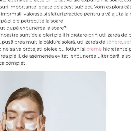
unsuri importante legate de acest subiect. Vom explora c
informații valorase și sfaturi practice pentru a vă ajuta la
pă zilele petrecute la soare
ut după expunerea la soare?
tre sunt de a oferi pielii hidratare prin utilizarea de pr
upusă prea mult la căldura solară, utilizarea de
tonere
,
ser
ne sa va protejati pielea cu lotiuni si
creme
hidratante p
area pielii, de asemenea evitati expunerea ulterioară la 
eca complet.