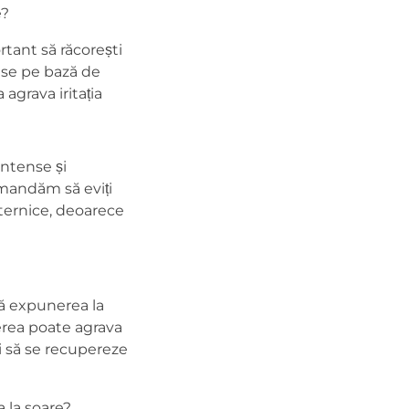
e?
ortant să răcorești
duse pe bază de
agrava iritația
ntense și
omandăm să eviți
uternice, deoarece
ă expunerea la
lierea poate agrava
ii să se recupereze
 la soare?