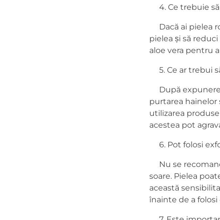
4. Ce trebuie să f
Dacă ai pielea roși
pielea și să reduc
aloe vera pentru a 
5. Ce ar trebui s
După expunerea la
purtarea hainelor 
utilizarea produsel
acestea pot agrava 
6. Pot folosi exf
Nu se recomandă u
soare. Pielea poate
această sensibilit
înainte de a folosi
7. Este important