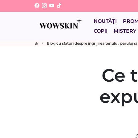
Sari
la
conținut
NOUTĂȚI
PRO
COPII
MISTERY
Blog cu sfaturi despre ingrijirea tenului, parului 
home
keyboard_arrow_right
Ce 
expu
per