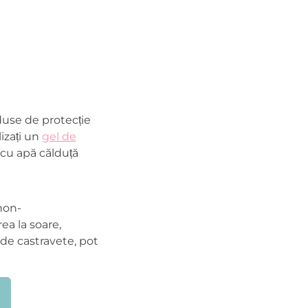
duse de protecție
lizați un
gel de
i cu apă călduță
 non-
ea la soare,
de castravete, pot