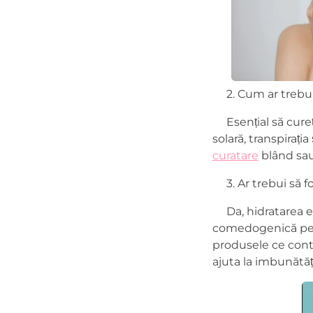
2. Cum ar trebui 
Esențial să cureți
solară, transpirați
curatare
blând sa
3. Ar trebui să f
Da, hidratarea est
comedogenică pentr
produsele ce cont
ajuta la imbunătăți