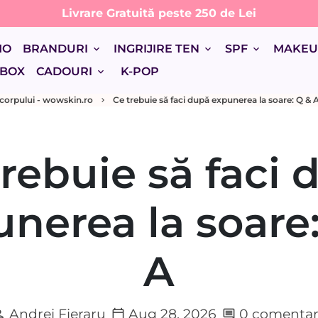
Livrare Gratuită peste 250 de Lei
MO
BRANDURI
INGRIJIRE TEN
SPF
MAKE
keyboard_arrow_down
keyboard_arrow_down
keyboard_arrow_down
 BOX
CADOURI
K-POP
keyboard_arrow_down
si corpului - wowskin.ro
Ce trebuie să faci după expunerea la soare: Q & 
keyboard_arrow_right
trebuie să faci 
nerea la soare
A
Andrei Fieraru
Aug 28, 2026
0 comentar
son
calendar_today
comment