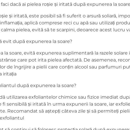
aci dacă ai pielea roșie și iritată după expunerea la soar
e și iritată, este posibil să fi suferit o arsură soliară, imp
i inflamația, aplică comprese reci cu apă sau utilizați pro
calma pielea, evită să te scarpini, deoarece acest lucru va 
ă evit după expunerea la soare?
 soare, evită expunerea suplimentară la razele solare i
strânse care pot irita pielea afectată. De asemenea, rec
or de îngrijire a pielii care conțin alcool sau parfumuri p
iritația
oliantul după expunerea la soare?
tilizarea exfoliantelor chimice sau fizice imediat dup
 fi sensibilă și iritată în urma expunerii la soare, iar exfo
ate. Recomandat să aștepți câteva zile și să permiteți piel
 exfoliantul
 să continui să folosesc protecția solară după expunerea