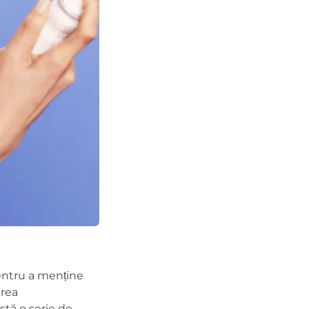
entru a menține
area
stă o serie de